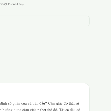
1.5%
💳 Đa Kênh Nạp
định số phận của cả trận đấu? Cảm giác đó thật sự
ận hưởng được cảm giác nghẹt thở đó. Tất cả đều có