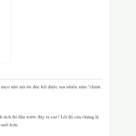
ài mẹo nhỏ mà tôi đúc kết được sau nhiều năm "chinh
 tích thi đấu trước đây ra sao? Lối đá của chúng là
 suốt hơn.