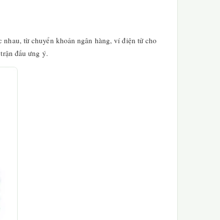
c nhau, từ chuyển khoản ngân hàng, ví điện tử cho
 trận đấu ưng ý.