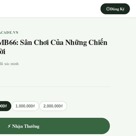
Đăng Ký
ACADE.VN
MB66: Sân Chơi Của Những Chiến
ời
á đã xác minh
000₫
1.000.000₫
2.000.000₫
⚡ Nhận Thưởng