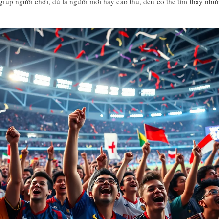
giúp người chơi, dù là người mới hay cao thủ, đều có thể tìm thấy nhữ