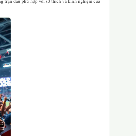
ng trận đấu phù hợp với sở thích và kinh nghiệm của