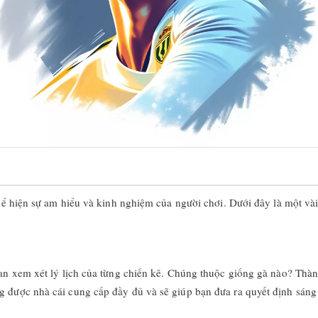
thể hiện sự am hiểu và kinh nghiệm của người chơi. Dưới đây là một v
an xem xét lý lịch của từng chiến kê. Chúng thuộc giống gà nào? Thành
 được nhà cái cung cấp đầy đủ và sẽ giúp bạn đưa ra quyết định sáng