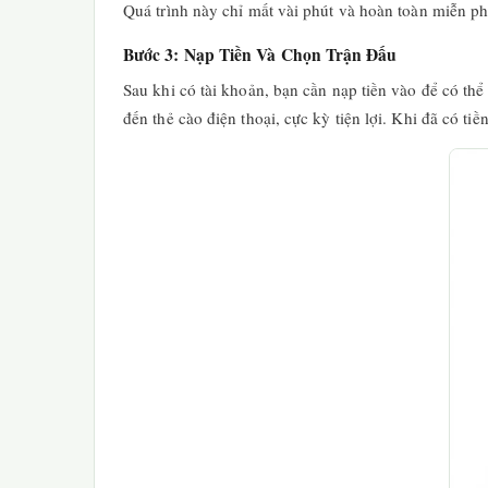
Quá trình này chỉ mất vài phút và hoàn toàn miễn ph
Bước 3: Nạp Tiền Và Chọn Trận Đấu
Sau khi có tài khoản, bạn cần nạp tiền vào để có th
đến thẻ cào điện thoại, cực kỳ tiện lợi. Khi đã có t