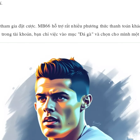
í.
ể tham gia đặt cược. MB66 hỗ trợ rất nhiều phương thức thanh toán khá
iền trong tài khoản, bạn chỉ việc vào mục "Đá gà" và chọn cho mình một