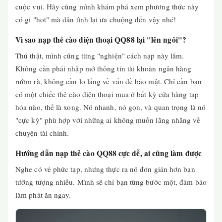
cuộc vui. Hãy cùng mình khám phá xem phương thức này
có gì "hot" mà dân tình lại ưa chuộng đến vậy nhé!
Vì sao nạp thẻ cào điện thoại QQ88 lại "lên ngôi"?
Thú thật, mình cũng từng "nghiện" cách nạp này lắm.
Không cần phải nhập mớ thông tin tài khoản ngân hàng
rườm rà, không cần lo lắng về vấn đề bảo mật. Chỉ cần bạn
có một chiếc thẻ cào điện thoại mua ở bất kỳ cửa hàng tạp
hóa nào, thế là xong. Nó nhanh, nó gọn, và quan trọng là nó
"cực kỳ" phù hợp với những ai không muốn lằng nhằng về
chuyện tài chính.
Hướng dẫn nạp thẻ cào QQ88 cực dễ, ai cũng làm được
Nghe có vẻ phức tạp, nhưng thực ra nó đơn giản hơn bạn
tưởng tượng nhiều. Mình sẽ chỉ bạn từng bước một, đảm bảo
làm phát ăn ngay.