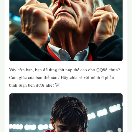
Vậy còn bạn, bạn đã từng thử nạp thẻ cào cho QQ88 chưa?
Cảm giác của bạn thế nào? Hãy chia sẻ với mình ở phần
bình luận bên dưới nhé! 🚀