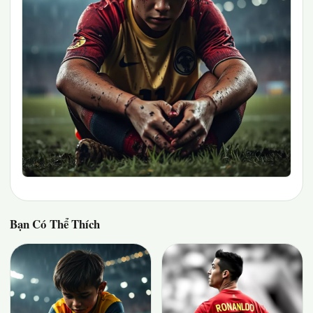
Bạn Có Thể Thích