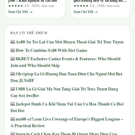
j188 – Kinh nghiệm từ cao thủ
giữa những tiền vệ tài năng nhất
thế giới
★★★★★
4.8 · 2850+ lượt xem
★★★★★
4.8 · 2598+ lượt xem
Xem Chi Tiết →
Xem Chi Tiết →
BẠN CÓ THỂ THÍCH
Ao88 Su Tro Lai Cua Mot Huyen Thoai Giai Tri Truc Tuyen
🎰
How To Combine Sc88 With Slot Game
🎰
8KBET Exclusive Casino Events & Features: Who Should
🎰
Join and Who Should Skip
Okviptop La Gi Huong Dan Toan Dien Cho Nguoi Moi Bat
🎰
Dau JLToHF
U888 La Gi Giai Ma Nen Tang Giai Tri Truc Tuyen Dang
🎰
Gay Sot 4wcBsv
Jackpot Danh Ca Khi Niem Vui Cau Ca Hoa Thanh Co Hoi
🎰
Doi Doi
mu88-cr7.com Live Coverage of Europe's Biggest Leagues –
🎰
A Practical Review
Sunwin Cach Chon Keo Thom Bi Quyet Nhan Dien Cua
🎰