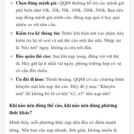
Chọn đúng mệnh giá:
QQ88 thường hỗ trợ các mệnh giá
phổ biến như 10k, 20k, 50k, 100k, 200k, 500k. Bạn nên
nạp đúng mệnh giá mình cần, đừng nạp quá ít hay quá
nhiều so với nhu cầu.
Kiểm tra kỹ thông tin:
Trước khi bấm nút xác nhận, hãy
kiểm tra lại số seri và mã thẻ cào một lần nữa. Nhập sai
là "bốc hơi" ngay, không ai cứu nổi đâu.
Bảo quản thẻ cào:
Sau khi nạp xong, đừng vội vứt thẻ
đi. Hãy giữ lại ít nhất vài ngày, phòng trường hợp có sự
cố cần đối chiếu.
Ưu đãi đi kèm:
Thỉnh thoảng, QQ88 có các chương trình
khuyến mãi khi nạp thẻ cào. Hãy để ý mục "Khuyến
mãi" để không bỏ lỡ cơ hội "x2, x3" tiền nạp nhé!
Khi nào nên dùng thẻ cào, khi nào nên dùng phương
thức khác?
Mình thấy, mỗi phương thức nạp tiền đều có điểm mạnh
riêng. Nếu bạn cần nạp nhanh, đơn giản, không muốn lộ