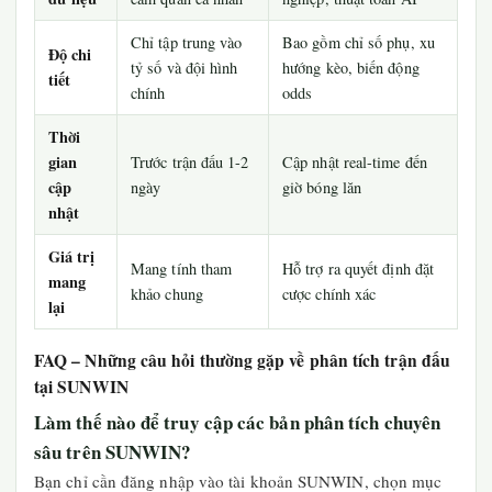
Chỉ tập trung vào
Bao gồm chỉ số phụ, xu
Độ chi
tỷ số và đội hình
hướng kèo, biến động
tiết
chính
odds
Thời
gian
Trước trận đấu 1-2
Cập nhật real-time đến
cập
ngày
giờ bóng lăn
nhật
Giá trị
Mang tính tham
Hỗ trợ ra quyết định đặt
mang
khảo chung
cược chính xác
lại
FAQ – Những câu hỏi thường gặp về phân tích trận đấu
tại SUNWIN
Làm thế nào để truy cập các bản phân tích chuyên
sâu trên SUNWIN?
Bạn chỉ cần đăng nhập vào tài khoản SUNWIN, chọn mục