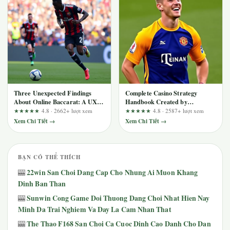
Three Unexpected Findings
Complete Casino Strategy
About Online Baccarat: A UX
Handbook Created by
Perspective on Who It Actually
i1king88.com
★★★★★
4.8 · 2662+ lượt xem
★★★★★
4.8 · 2587+ lượt xem
Serves
Xem Chi Tiết →
Xem Chi Tiết →
BẠN CÓ THỂ THÍCH
22win San Choi Dang Cap Cho Nhung Ai Muon Khang
🎰
Dinh Ban Than
Sunwin Cong Game Doi Thuong Dang Choi Nhat Hien Nay
🎰
Minh Da Trai Nghiem Va Day La Cam Nhan That
The Thao F168 San Choi Ca Cuoc Dinh Cao Danh Cho Dan
🎰