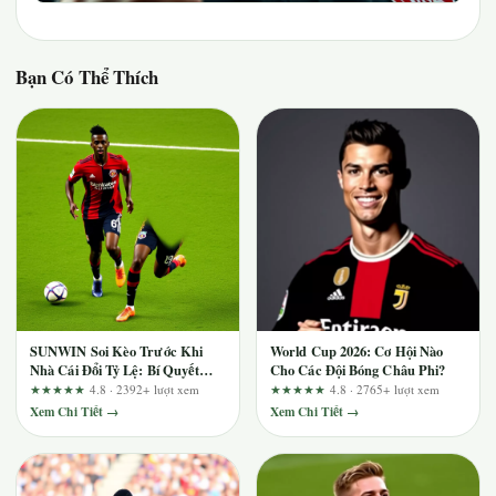
Bạn Có Thể Thích
SUNWIN Soi Kèo Trước Khi
World Cup 2026: Cơ Hội Nào
Nhà Cái Đổi Tỷ Lệ: Bí Quyết
Cho Các Đội Bóng Châu Phi?
Chiến Thắng
★★★★★
4.8 · 2392+ lượt xem
★★★★★
4.8 · 2765+ lượt xem
Xem Chi Tiết →
Xem Chi Tiết →