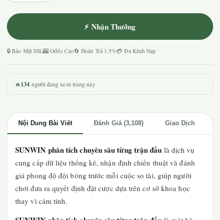
⚡ Nhận Thưởng
🔒 Bảo Mật SSL
🎰 Odds Cao
🔄 Hoàn Trả 1.5%
💳 Đa Kênh Nạp
134
🔥
người đang xem trang này
Nội Dung Bài Viết
Đánh Giá (3,108)
Giao Dịch
SUNWIN phân tích chuyên sâu từng trận đấu
là dịch vụ
cung cấp dữ liệu thống kê, nhận định chiến thuật và đánh
giá phong độ đội bóng trước mỗi cuộc so tài, giúp người
chơi đưa ra quyết định đặt cược dựa trên cơ sở khoa học
thay vì cảm tính.