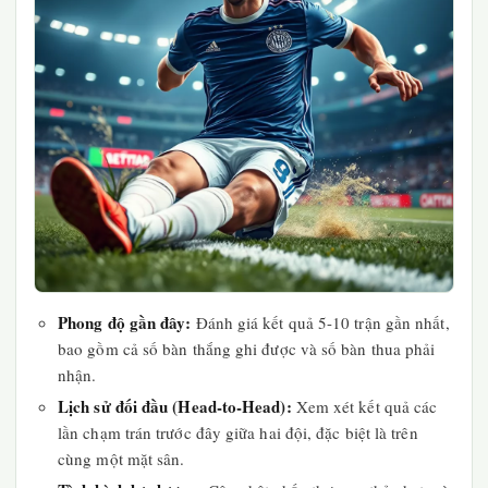
Phong độ gần đây:
Đánh giá kết quả 5-10 trận gần nhất,
bao gồm cả số bàn thắng ghi được và số bàn thua phải
nhận.
Lịch sử đối đầu (Head-to-Head):
Xem xét kết quả các
lần chạm trán trước đây giữa hai đội, đặc biệt là trên
cùng một mặt sân.