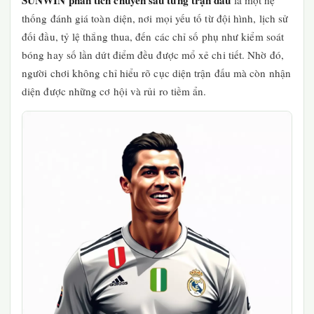
SUNWIN phân tích chuyên sâu từng trận đấu
là một hệ
thống đánh giá toàn diện, nơi mọi yếu tố từ đội hình, lịch sử
đối đầu, tỷ lệ thắng thua, đến các chỉ số phụ như kiểm soát
bóng hay số lần dứt điểm đều được mổ xẻ chi tiết. Nhờ đó,
người chơi không chỉ hiểu rõ cục diện trận đấu mà còn nhận
diện được những cơ hội và rủi ro tiềm ẩn.