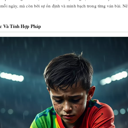
 mỗi ngày, mà còn bởi sự ổn định và minh bạch trong từng ván bài. N
c Và Tính Hợp Pháp