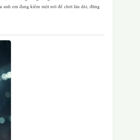
ếu anh em đang kiếm một nơi để chơi lâu dài, đừng