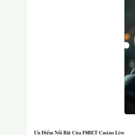
Ưu Điểm Nổi Bật Của F8BET Casino Live