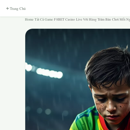
Trang Chủ
Home
›
Tất Cả Game
›
F8BET Casino Live Với Hàng Trăm Bàn Chơi Mỗi Ng