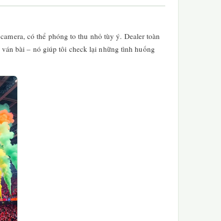
 camera, có thể phóng to thu nhỏ tùy ý. Dealer toàn
ử ván bài – nó giúp tôi check lại những tình huống