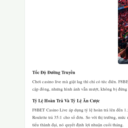
Tốc Độ Đường Truyền
Chơi casino live mà giật lag thì chỉ có tức điên. F
cập đông, nhưng hình ảnh vẫn mượt, không bị đứng 
Tỷ Lệ Hoàn Trả Và Tỷ Lệ Ăn Cược
F8BET Casino Live áp dụng tỷ lệ hoàn trả lên đến 1.
Roulette trả 35:1 cho số đơn. So với thị trường, mứ
tiểu thành đại, nó quyết định lợi nhuận cuối tháng.