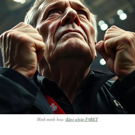
Hình minh hoạ:
đăng nhập F8BET