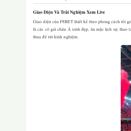
Giao Diện Và Trải Nghiệm Xem Live
Giao diện của F8BET thiết kế theo phong cách tối gi
là các cô gái châu Á xinh đẹp, ăn mặc lịch sự, thao t
thua để rút kinh nghiệm.