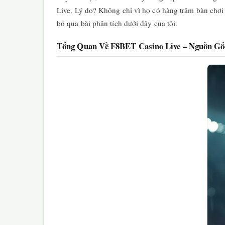
Live. Lý do? Không chỉ vì họ có hàng trăm bàn chơi
bỏ qua bài phân tích dưới đây của tôi.
Tổng Quan Về F8BET Casino Live – Nguồn Gố