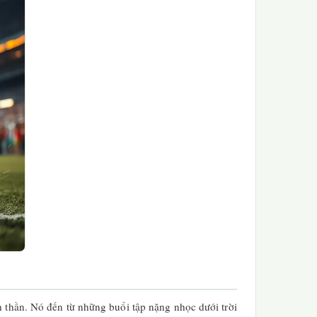
inh thần. Nó đến từ những buổi tập nặng nhọc dưới trời