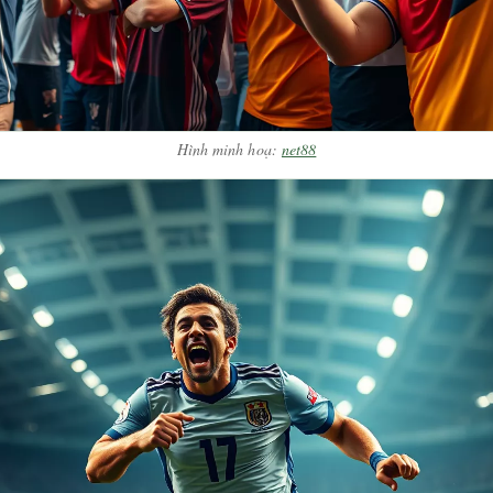
Hình minh hoạ:
net88