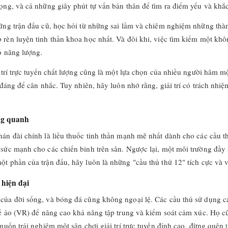
vọng, và cả những giây phút tự vấn bản thân để tìm ra điểm yếu và khắ
hững trận đấu cũ, học hỏi từ những sai lầm và chiêm nghiệm những th
rèn luyện tinh thần khoa học nhất. Và đôi khi, việc tìm kiếm một khôn
o năng lượng.
i trí trực tuyến chất lượng cũng là một lựa chọn của nhiều người hâm
đáng để cân nhắc. Tuy nhiên, hãy luôn nhớ rằng, giải trí có trách nhiệ
ng quanh
án đài chính là liều thuốc tinh thần mạnh mẽ nhất dành cho các cầu th
sức mạnh cho các chiến binh trên sân. Ngược lại, một môi trường đầy áp
t phần của trận đấu, hãy luôn là những "cầu thủ thứ 12" tích cực và 
 hiện đại
ủa đời sống, và bóng đá cũng không ngoại lệ. Các cầu thủ sử dụng các
 tế ảo (VR) để nâng cao khả năng tập trung và kiểm soát cảm xúc. Họ 
muốn trải nghiệm một sân chơi giải trí trực tuyến đỉnh cao, đừng quên