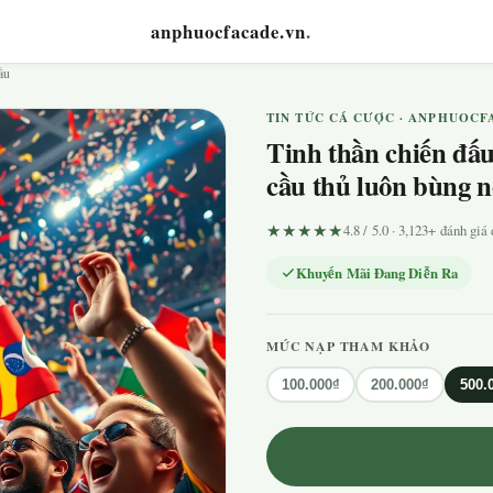
anphuocfacade.vn
.
ầu
TIN TỨC CÁ CƯỢC · ANPHUOCF
Tinh thần chiến đấu
cầu thủ luôn bùng n
★★★★★
4.8 / 5.0 · 3,123+ đánh gi
Khuyến Mãi Đang Diễn Ra
MỨC NẠP THAM KHẢO
100.000₫
200.000₫
500.