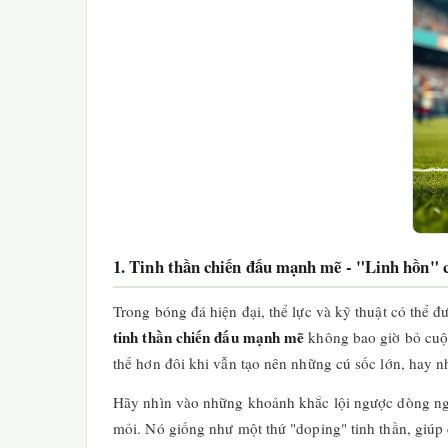
1. Tinh thần chiến đấu mạnh mẽ - "Linh hồn" 
Trong bóng đá hiện đại, thể lực và kỹ thuật có thể đ
tinh thần chiến đấu mạnh mẽ
không bao giờ bỏ cuộc
thế hơn đôi khi vẫn tạo nên những cú sốc lớn, hay n
Hãy nhìn vào những khoảnh khắc lội ngược dòng ngoạ
mỏi. Nó giống như một thứ "doping" tinh thần, giúp 