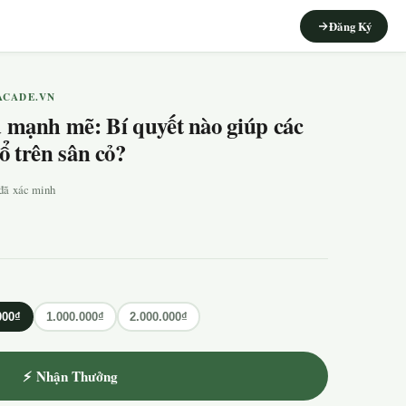
Đăng Ký
ACADE.VN
 mạnh mẽ: Bí quyết nào giúp các
ổ trên sân cỏ?
á đã xác minh
000₫
1.000.000₫
2.000.000₫
⚡ Nhận Thưởng