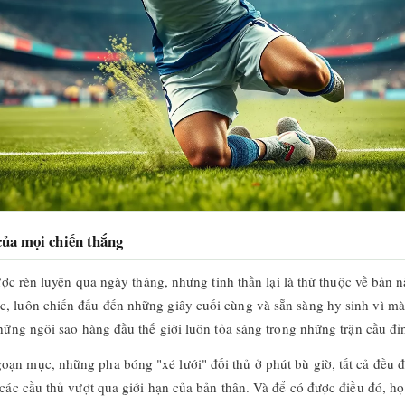
của mọi chiến thắng
ược rèn luyện qua ngày tháng, nhưng tinh thần lại là thứ thuộc về bản n
, luôn chiến đấu đến những giây cuối cùng và sẵn sàng hy sinh vì màu
hững ngôi sao hàng đầu thế giới luôn tỏa sáng trong những trận cầu đỉ
n mục, những pha bóng "xé lưới" đối thủ ở phút bù giờ, tất cả đều đư
các cầu thủ vượt qua giới hạn của bản thân. Và để có được điều đó, họ