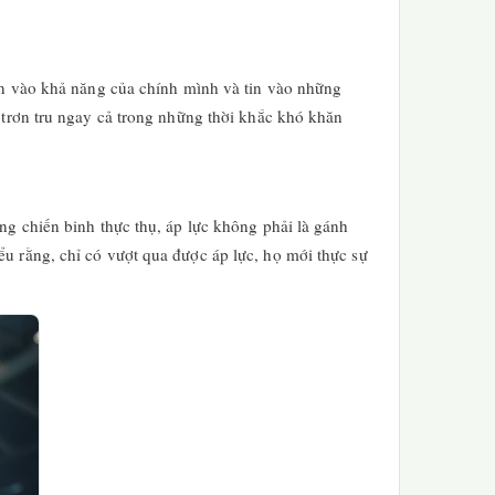
tin vào khả năng của chính mình và tin vào những
h trơn tru ngay cả trong những thời khắc khó khăn
ững chiến binh thực thụ, áp lực không phải là gánh
ểu rằng, chỉ có vượt qua được áp lực, họ mới thực sự