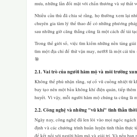
mưa, những lần đối mặt với chấn thương và sự thất 
Nhiều cầu thủ đã chia sẻ rằng, họ thường xem lại n
chuyên gia tâm lý thể thao để có những phương pháp 
sau những giờ căng thẳng cũng là một cách để tái tạ
Trong thế giới số, việc tìm kiếm những nền tảng giả
tìm một địa chỉ để thử vận may, net88 là một cái tên 
🎯
2.1. Vai trò của người hâm mộ và môi trường xu
Không thể phủ nhận rằng, sự cổ vũ cuồng nhiệt từ kh
bay tạo nên một bầu không khí điện quán, tiếp thêm 
huyết. Vì vậy, mỗi người hâm mộ chúng ta cũng là mộ
2.2. Công nghệ và những "vũ khí" tinh thần thời
Ngày nay, công nghệ đã len lỏi vào mọi ngóc ngách c
định và các chương trình huấn luyện tinh thần thực
để kết nối với người hâm mộ và giải trí. Và nếu bạn 