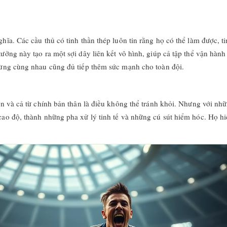
ghĩa. Các cầu thủ có tinh thần thép luôn tin rằng họ có thể làm được, 
ưởng này tạo ra một sợi dây liên kết vô hình, giúp cả tập thể vận hàn
 mừng cùng nhau cũng đủ tiếp thêm sức mạnh cho toàn đội.
ện và cả từ chính bản thân là điều không thể tránh khỏi. Nhưng với nh
cao độ, thành những pha xử lý tinh tế và những cú sút hiểm hóc. Họ hi