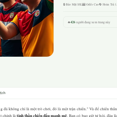
🔒 Bảo Mật SSL
🎰 Odds Cao
🔄 Hoàn Trả 
426
🔥
người đang xem trang này
Dịch
g đá không chỉ là một trò chơi, đó là một trận chiến." Và để chiến thắn
tinh thần chiến đấu mạnh mẽ
ất chính là
. Bạn có bao giờ tự hỏi, đâu l