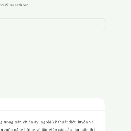
1.5%
💳 Đa Kênh Nạp
g trong trận chiến ấy, ngoài kỹ thuật điêu luyện và
à nguồn năng lượng vô tận giúp các cầu thủ luôn thi