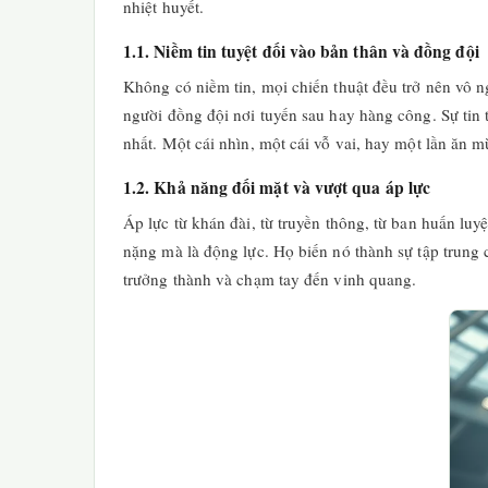
nhiệt huyết.
1.1. Niềm tin tuyệt đối vào bản thân và đồng đội
Không có niềm tin, mọi chiến thuật đều trở nên vô n
người đồng đội nơi tuyến sau hay hàng công. Sự tin t
nhất. Một cái nhìn, một cái vỗ vai, hay một lần ăn
1.2. Khả năng đối mặt và vượt qua áp lực
Áp lực từ khán đài, từ truyền thông, từ ban huấn luy
nặng mà là động lực. Họ biến nó thành sự tập trung 
trưởng thành và chạm tay đến vinh quang.