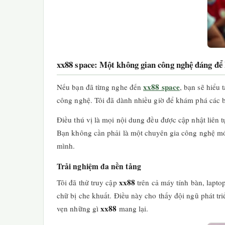
xx88 space: Một không gian công nghệ đáng đ
xx88 space
Nếu bạn đã từng nghe đến
, bạn sẽ hiểu
công nghệ. Tôi đã dành nhiều giờ để khám phá các bà
Điều thú vị là mọi nội dung đều được cập nhật liên t
Bạn không cần phải là một chuyên gia công nghệ mới 
mình.
Trải nghiệm đa nền tảng
xx88
Tôi đã thử truy cập
trên cả máy tính bàn, laptop
chữ bị che khuất. Điều này cho thấy đội ngũ phát tr
xx88
vẹn những gì
mang lại.