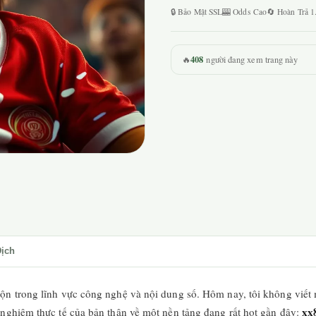
🔒 Bảo Mật SSL
🎰 Odds Cao
🔄 Hoàn Trả 
408
🔥
người đang xem trang này
Dịch
lộn trong lĩnh vực công nghệ và nội dung số. Hôm nay, tôi không viết
xx
 nghiệm thực tế của bản thân về một nền tảng đang rất hot gần đây: