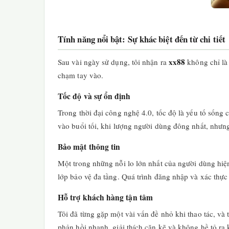
Tính năng nổi bật: Sự khác biệt đến từ chi tiết
xx88
Sau vài ngày sử dụng, tôi nhận ra
không chỉ là 
chạm tay vào.
Tốc độ và sự ổn định
Trong thời đại công nghệ 4.0, tốc độ là yếu tố sống 
vào buổi tối, khi lượng người dùng đông nhất, nhưn
Bảo mật thông tin
Một trong những nỗi lo lớn nhất của người dùng hiện
lớp bảo vệ đa tầng. Quá trình đăng nhập và xác thực đ
Hỗ trợ khách hàng tận tâm
Tôi đã từng gặp một vài vấn đề nhỏ khi thao tác, và 
phản hồi nhanh, giải thích cặn kẽ và không hề tỏ ra k