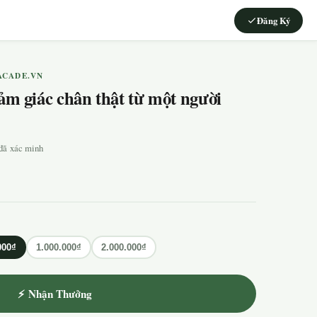
Đăng Ký
ACADE.VN
ảm giác chân thật từ một người
á đã xác minh
000₫
1.000.000₫
2.000.000₫
⚡ Nhận Thưởng