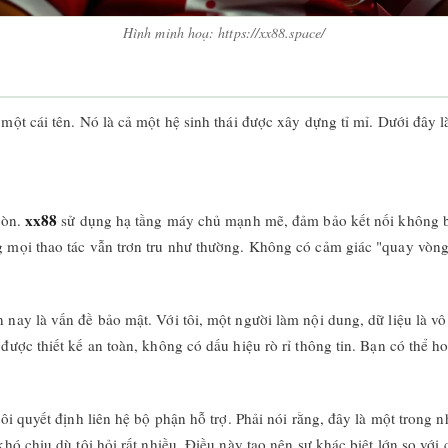
Hình minh hoạ: https://xx88.space/
một cái tên. Nó là cả một hệ sinh thái được xây dựng tỉ mỉ. Dưới đây 
xx88
còn.
sử dụng hạ tầng máy chủ mạnh mẽ, đảm bảo kết nối không bị 
g mọi thao tác vẫn trơn tru như thường. Không có cảm giác "quay vòng
 nay là vấn đề bảo mật. Với tôi, một người làm nội dung, dữ liệu là v
ược thiết kế an toàn, không có dấu hiệu rò rỉ thông tin. Bạn có thể hoà
tôi quyết định liên hệ bộ phận hỗ trợ. Phải nói rằng, đây là một trong
hó chịu dù tôi hỏi rất nhiều. Điều này tạo nên sự khác biệt lớn so với 