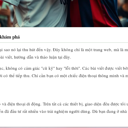
ể khám phá
 tại sao nó lại thu hút đến vậy. Đây không chỉ là một trang web, mà l
i viết, hướng dẫn và thảo luận tại đây.
ục, không có cảm giác "cũ kỹ" hay "lỗi thời". Các bài viết được viết b
có thể tiếp thu. Chỉ cần bạn có một chiếc điện thoại thông minh và m
 và điện thoại di động. Trên tất cả các thiết bị, giao diện đều được t
iển đã đầu tư rất nhiều vào trải nghiệm người dùng. Dù bạn đang ở nhà