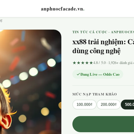
anphuocfacade.vn
.
ng
TIN TỨC CÁ CƯỢC · ANPHUOCF
xx88 trải nghiệm: C
dùng công nghệ
★★★★★
4.8 / 5.0 · 1,926+ đánh gi
Đang Live — Odds Cao
MỨC NẠP THAM KHẢO
100.000₫
200.000₫
500.