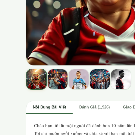
Nội Dung Bài Viết
Đánh Giá (1,926)
Giao 
Chào bạn, tôi là một người đã dành hơn 10 năm lăn 
Tôi chỉ muốn ngồi xuống và chia sẻ với bạn một trải