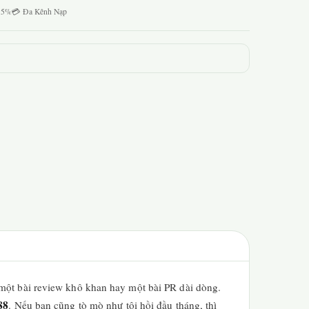
1.5%
💳 Đa Kênh Nạp
 một bài review khô khan hay một bài PR dài dòng.
88
. Nếu bạn cũng tò mò như tôi hồi đầu tháng, thì