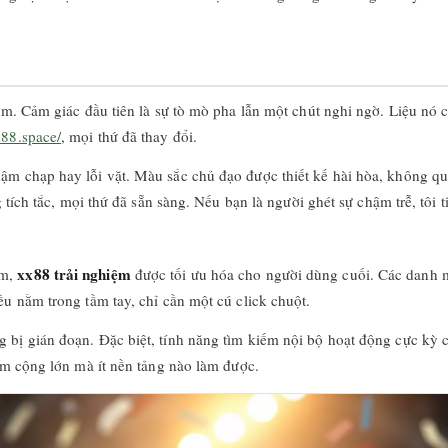
ếm. Cảm giác đầu tiên là sự tò mò pha lẫn một chút nghi ngờ. Liệu nó c
x88.space/
, mọi thứ đã thay đổi.
m chạp hay lỗi vặt. Màu sắc chủ đạo được thiết kế hài hòa, không quá 
 tích tắc, mọi thứ đã sẵn sàng. Nếu bạn là người ghét sự chậm trễ, tôi t
xx88 trải nghiệm
ắm,
được tối ưu hóa cho người dùng cuối. Các danh m
ều nằm trong tầm tay, chỉ cần một cú click chuột.
bị gián đoạn. Đặc biệt, tính năng tìm kiếm nội bộ hoạt động cực kỳ ch
iểm cộng lớn mà ít nền tảng nào làm được.