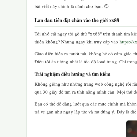
bài viết này chính là dành cho bạn. 😉
Lần đầu tiên đặt chân vào thế giới xx88
Tôi nhớ cái ngày tôi gõ thử "xx88" trên thanh tìm ki
thiện không? Nhưng ngay khi truy cập vào
https://x
Giao diện hiện ra mượt mà, không hề có cảm giác chậ
Điều tôi ấn tượng nhất là tốc độ load trang. Chỉ trong
Trải nghiệm điều hướng và tìm kiếm
Không giống như những trang web công nghệ rối r
quá 30 giây để tìm ra tính năng mình cần. Mọi thứ đ
Bạn có thể dễ dàng lướt qua các mục chính mà không 
trả về gần như ngay lập tức và rất đúng ý. Đây là đ