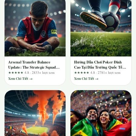
Arsenal Transfer Balance
Hướng Dẫn Chơi Poker Đỉnh
Update: The Strategic Squad
Cao Tại Đấu Trường Quốc Tế
Overhaul in 5 Clear Steps
XX88
★★★★★
4.8 · 2833+ lượt xem
★★★★★
4.8 · 2781+ lượt xem
Xem Chi Tiết →
Xem Chi Tiết →