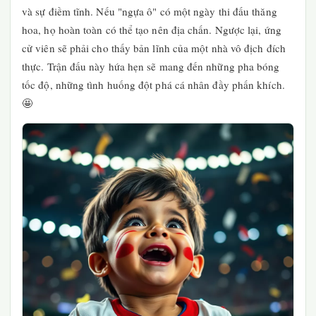
và sự điềm tĩnh. Nếu "ngựa ô" có một ngày thi đấu thăng
hoa, họ hoàn toàn có thể tạo nên địa chấn. Ngược lại, ứng
cử viên sẽ phải cho thấy bản lĩnh của một nhà vô địch đích
thực. Trận đấu này hứa hẹn sẽ mang đến những pha bóng
tốc độ, những tình huống đột phá cá nhân đầy phấn khích.
🤩