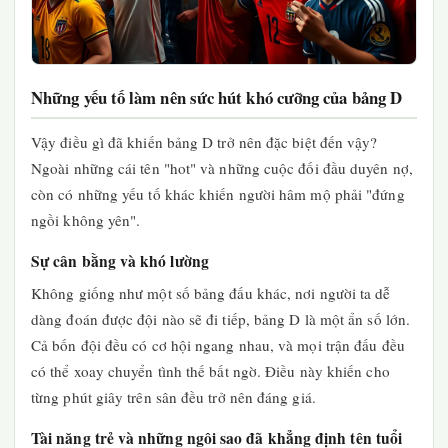
Những yếu tố làm nên sức hút khó cưỡng của bảng D
Vậy điều gì đã khiến bảng D trở nên đặc biệt đến vậy?
Ngoài những cái tên "hot" và những cuộc đối đầu duyên nợ,
còn có những yếu tố khác khiến người hâm mộ phải "đứng
ngồi không yên".
Sự cân bằng và khó lường
Không giống như một số bảng đấu khác, nơi người ta dễ
dàng đoán được đội nào sẽ đi tiếp, bảng D là một ẩn số lớn.
Cả bốn đội đều có cơ hội ngang nhau, và mọi trận đấu đều
có thể xoay chuyển tình thế bất ngờ. Điều này khiến cho
từng phút giây trên sân đều trở nên đáng giá.
Tài năng trẻ và những ngôi sao đã khẳng định tên tuổi