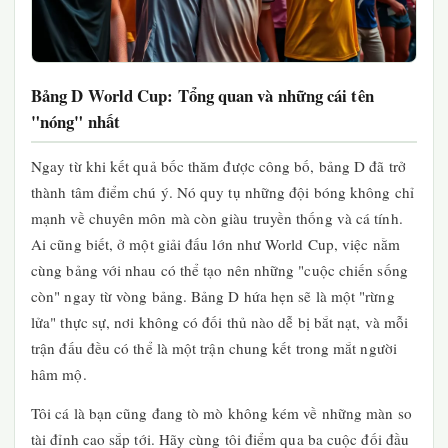
Bảng D World Cup: Tổng quan và những cái tên
"nóng" nhất
Ngay từ khi kết quả bốc thăm được công bố, bảng D đã trở
thành tâm điểm chú ý. Nó quy tụ những đội bóng không chỉ
mạnh về chuyên môn mà còn giàu truyền thống và cá tính.
Ai cũng biết, ở một giải đấu lớn như World Cup, việc nằm
cùng bảng với nhau có thể tạo nên những "cuộc chiến sống
còn" ngay từ vòng bảng. Bảng D hứa hẹn sẽ là một "rừng
lửa" thực sự, nơi không có đối thủ nào dễ bị bắt nạt, và mỗi
trận đấu đều có thể là một trận chung kết trong mắt người
hâm mộ.
Tôi cá là bạn cũng đang tò mò không kém về những màn so
tài đỉnh cao sắp tới. Hãy cùng tôi điểm qua ba cuộc đối đầu