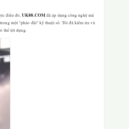
UK88.COM
ược điều đó,
đã áp dụng công nghệ mã
rong một "pháo đài" kỹ thuật số. Tôi đã kiểm tra và
ó thể lợi dụng.