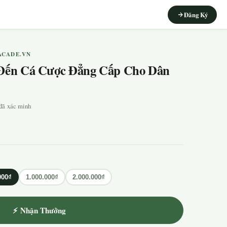
Đăng Ký
ACADE.VN
ến Cá Cược Đẳng Cấp Cho Dân
á đã xác minh
000₫
1.000.000₫
2.000.000₫
⚡ Nhận Thưởng