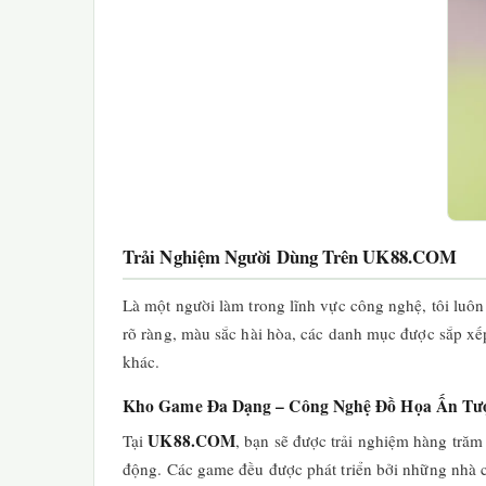
Trải Nghiệm Người Dùng Trên UK88.COM
Là một người làm trong lĩnh vực công nghệ, tôi luôn 
rõ ràng, màu sắc hài hòa, các danh mục được sắp xếp
khác.
Kho Game Đa Dạng – Công Nghệ Đồ Họa Ấn Tư
UK88.COM
Tại
, bạn sẽ được trải nghiệm hàng trăm 
động. Các game đều được phát triển bởi những nhà c