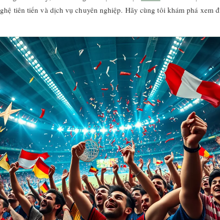
ghệ tiên tiến và dịch vụ chuyên nghiệp. Hãy cùng tôi khám phá xem đi