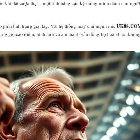
c khi đặt cược thật – một tính năng cực kỳ thông minh dành cho ngườ
UK88.CO
 phải tình trạng giật lag. Với hệ thống máy chủ mạnh mẽ,
khung giờ cao điểm, hình ảnh và âm thanh vẫn đồng bộ hoàn hảo, không