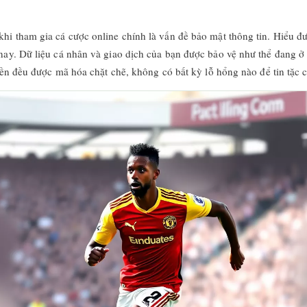
hi tham gia cá cược online chính là vấn đề bảo mật thông tin. Hiểu đ
nay. Dữ liệu cá nhân và giao dịch của bạn được bảo vệ như thể đang ở t
tiền đều được mã hóa chặt chẽ, không có bất kỳ lỗ hổng nào để tin tặc c