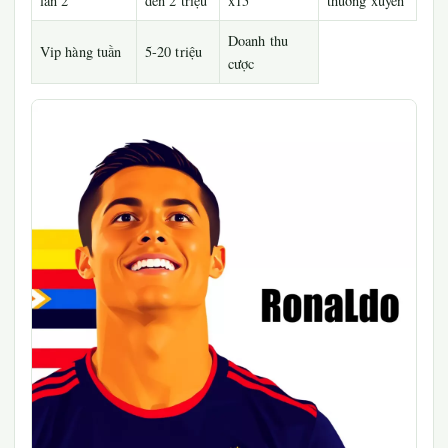
lần 2
đến 2 triệu
x15
thường xuyên
Doanh thu
Vip hàng tuần
5-20 triệu
cược