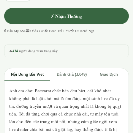
⚡ Nhận Thưởng
🔒 Bảo Mật SSL
🎰 Odds Cao
🔄 Hoàn Trả 1.5%
💳 Đa Kênh Nạp
434
🔥
người đang xem trang này
Nội Dung Bài Viết
Đánh Giá (3,049)
Giao Dịch
Anh em chơi Baccarat chắc hẳn đều biết, cái khó nhất
không phải là luật chơi mà là tìm được một sảnh live đủ uy
tín, đường truyền mượt và quan trọng nhất là không bị quỵt
tiền. Tôi đã từng chơi qua cả chục nhà cái, từ mấy tên tuổi
lớn cho đến các trang mới nổi, nhưng cảm giác ngồi xem
live dealer chia bài mà cứ giật lag, hay thắng được tí là bị