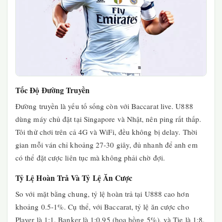
Tốc Độ Đường Truyền
Đường truyền là yếu tố sống còn với Baccarat live. U888
dùng máy chủ đặt tại Singapore và Nhật, nên ping rất thấp.
Tôi thử chơi trên cả 4G và WiFi, đều không bị delay. Thời
gian mỗi ván chỉ khoảng 27-30 giây, đủ nhanh để anh em
có thể đặt cược liên tục mà không phải chờ đợi.
Tỷ Lệ Hoàn Trả Và Tỷ Lệ Ăn Cược
So với mặt bằng chung, tỷ lệ hoàn trả tại U888 cao hơn
khoảng 0.5-1%. Cụ thể, với Baccarat, tỷ lệ ăn cược cho
Player là 1:1, Banker là 1:0.95 (hoa hồng 5%), và Tie là 1:8.