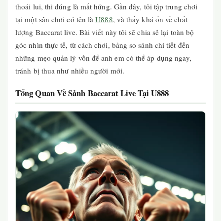
thoái lui, thì đúng là mất hứng. Gần đây, tôi tập trung chơi
tại một sân chơi có tên là
U888
, và thấy khá ổn về chất
lượng Baccarat live. Bài viết này tôi sẽ chia sẻ lại toàn bộ
góc nhìn thực tế, từ cách chơi, bảng so sánh chi tiết đến
những mẹo quản lý vốn để anh em có thể áp dụng ngay,
tránh bị thua như nhiều người mới.
Tổng Quan Về Sảnh Baccarat Live Tại U888