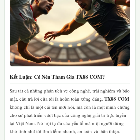
Kết Luận: Có Nên Tham Gia TX88 COM?
Sau tất cả những phân tích về công nghệ, trải nghiệm và bảo
TX88 COM
mật, câu trả lời của tôi là hoàn toàn xứng đáng.
không chỉ là một cái tên mới nổi, mà còn là một minh chứng
cho sự phát triển vượt bậc của công nghệ giải trí trực tuyến
tại Việt Nam. Nó hội tụ đủ các yếu tố mà một người dùng
khó tính như tôi tìm kiếm: nhanh, an toàn và thân thiện.