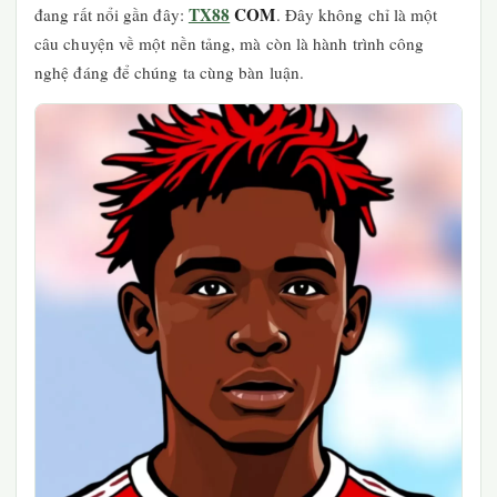
TX88
COM
đang rất nổi gần đây:
. Đây không chỉ là một
câu chuyện về một nền tảng, mà còn là hành trình công
nghệ đáng để chúng ta cùng bàn luận.