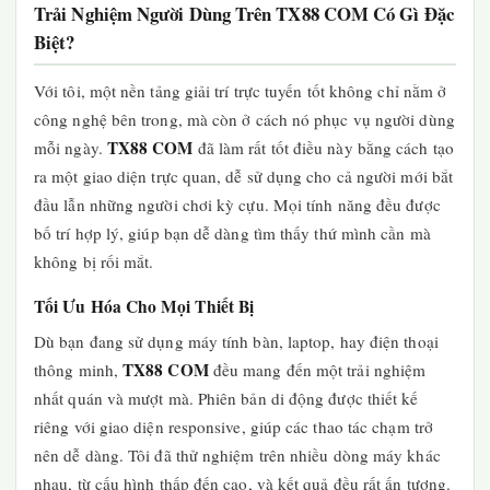
Trải Nghiệm Người Dùng Trên TX88 COM Có Gì Đặc
Biệt?
Với tôi, một nền tảng giải trí trực tuyến tốt không chỉ nằm ở
công nghệ bên trong, mà còn ở cách nó phục vụ người dùng
TX88 COM
mỗi ngày.
đã làm rất tốt điều này bằng cách tạo
ra một giao diện trực quan, dễ sử dụng cho cả người mới bắt
đầu lẫn những người chơi kỳ cựu. Mọi tính năng đều được
bố trí hợp lý, giúp bạn dễ dàng tìm thấy thứ mình cần mà
không bị rối mắt.
Tối Ưu Hóa Cho Mọi Thiết Bị
Dù bạn đang sử dụng máy tính bàn, laptop, hay điện thoại
TX88 COM
thông minh,
đều mang đến một trải nghiệm
nhất quán và mượt mà. Phiên bản di động được thiết kế
riêng với giao diện responsive, giúp các thao tác chạm trở
nên dễ dàng. Tôi đã thử nghiệm trên nhiều dòng máy khác
nhau, từ cấu hình thấp đến cao, và kết quả đều rất ấn tượng.