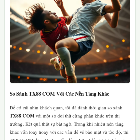
So Sánh TX88 COM Với Các Nền Tảng Khác
Để có cái nhìn khách quan, tôi đã dành thời gian so sánh
TX88 COM
với một số đối thủ cùng phân khúc trên thị
trường. Kết quả thật sự bất ngờ. Trong khi nhiều nền tảng
khác vẫn loay hoay với các vấn đề về bảo mật và tốc độ, thì