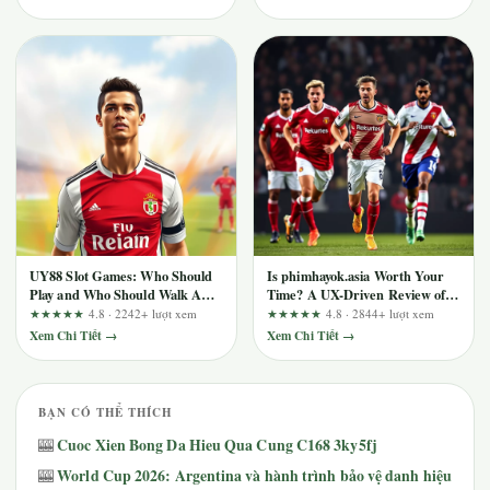
UY88 Slot Games: Who Should
Is phimhayok.asia Worth Your
Play and Who Should Walk Away
Time? A UX-Driven Review of
— A Risk Manager’s Review
Watching Vietnamese Movies
★★★★★
4.8 · 2242+ lượt xem
★★★★★
4.8 · 2844+ lượt xem
Online
Xem Chi Tiết →
Xem Chi Tiết →
BẠN CÓ THỂ THÍCH
Cuoc Xien Bong Da Hieu Qua Cung C168 3ky5fj
🎰
World Cup 2026: Argentina và hành trình bảo vệ danh hiệu
🎰