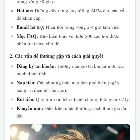
trong vòng 30 giây.
Hotline:
Đường dây nóng hoạt động 24/24 cho các vấn
đề khẩn cấp.
Email hỗ trợ:
Phản hồi trong vòng 2-4 giờ làm việc.
Mục FAQ:
Kho kiến thức với hơn 500 câu hỏi được
phân loại theo chủ đề.
2. Các vấn đề thường gặp và cách giải quyết
Đăng ký tài khoản:
Hướng dẫn tạo tài khoản mới, xác
minh danh tính.
Nạp tiền:
Các phương thức nạp tiền phổ biến (ngân
hàng, ví điện tử, thẻ cào).
Rút tiền:
Quy trình rút tiền nhanh chóng, thời gian xử lý.
Khuyến mãi:
Điều kiện nhận thưởng, cách tham gia ưu
đãi.