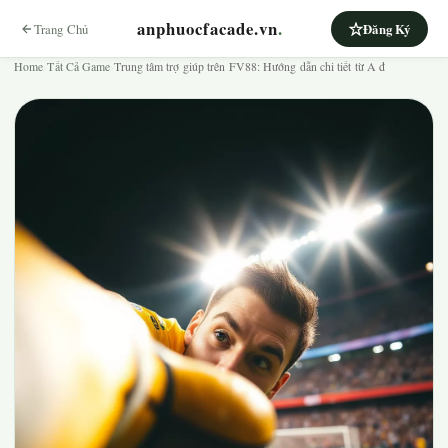
anphuocfacade.vn
.
Trang Chủ
Đăng Ký
Home
›
Tất Cả Game
›
Trung tâm trợ giúp trên FV88: Hướng dẫn chi tiết từ A đ