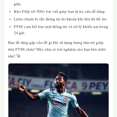
giây.
Kho FAQ với 500+ bài viết giúp bạn tự tra cứu dễ dàng.
Luôn chuẩn bị sẵn thông tin tài khoản khi liên hệ hỗ trợ.
FV88 cam kết bảo mật thông tin và xử lý khiếu nại trong
24 giờ.
Bạn đã từng gặp vấn đề gì khi sử dụng trung tâm trợ giúp
trên FV88 chưa? Hãy chia sẻ trải nghiệm của bạn bên dưới
nhé! 🚀