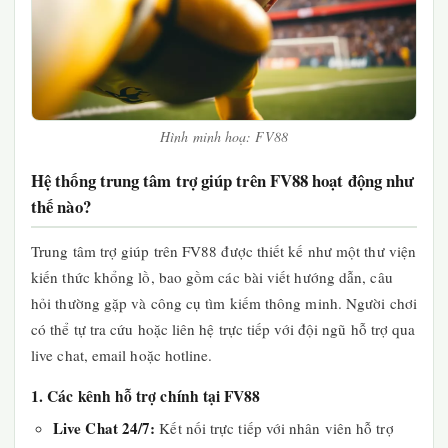
Hình minh hoạ: FV88
Hệ thống trung tâm trợ giúp trên FV88 hoạt động như
thế nào?
Trung tâm trợ giúp trên FV88 được thiết kế như một thư viện
kiến thức khổng lồ, bao gồm các bài viết hướng dẫn, câu
hỏi thường gặp và công cụ tìm kiếm thông minh. Người chơi
có thể tự tra cứu hoặc liên hệ trực tiếp với đội ngũ hỗ trợ qua
live chat, email hoặc hotline.
1. Các kênh hỗ trợ chính tại FV88
Live Chat 24/7:
Kết nối trực tiếp với nhân viên hỗ trợ