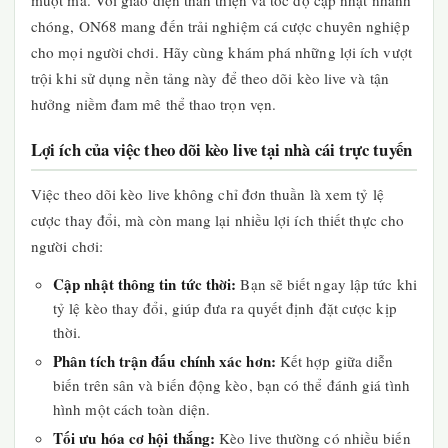
mượt mà. Với giao diện thân thiện và tốc độ cập nhật nhanh
chóng, ON68 mang đến trải nghiệm cá cược chuyên nghiệp
cho mọi người chơi. Hãy cùng khám phá những lợi ích vượt
trội khi sử dụng nền tảng này để theo dõi kèo live và tận
hưởng niềm đam mê thể thao trọn vẹn.
Lợi ích của việc theo dõi kèo live tại nhà cái trực tuyến
Việc theo dõi kèo live không chỉ đơn thuần là xem tỷ lệ
cược thay đổi, mà còn mang lại nhiều lợi ích thiết thực cho
người chơi:
Cập nhật thông tin tức thời:
Bạn sẽ biết ngay lập tức khi
tỷ lệ kèo thay đổi, giúp đưa ra quyết định đặt cược kịp
thời.
Phân tích trận đấu chính xác hơn:
Kết hợp giữa diễn
biến trên sân và biến động kèo, bạn có thể đánh giá tình
hình một cách toàn diện.
Tối ưu hóa cơ hội thắng:
Kèo live thường có nhiều biến