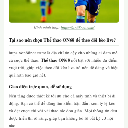
Hình minh hoạ:
https://on68net.com/
Tại sao nên chọn Thể thao ON68 để theo dõi kèo live?
https://on68net.com/ là địa chỉ tin cậy cho những ai đam mê
Thể thao ON68
cá cược thể thao.
nổi bật với nhiều ưu điểm
vượt trội, giúp việc theo dõi kèo live trở nên dễ dàng và hiệu
quả hơn bao giờ hết.
Giao diện trực quan, dễ sử dụng
Nền tảng được thiết kế tối ưu cho cả máy tính và thiết bị di
động. Bạn có thể dễ dàng tìm kiếm trận đấu, xem tỷ lệ kèo
và đặt cược chỉ với vài thao tác đơn giản. Mọi thông tin đều
được hiển thị rõ ràng, giúp bạn không bỏ lỡ bất kỳ cơ hội
nào.