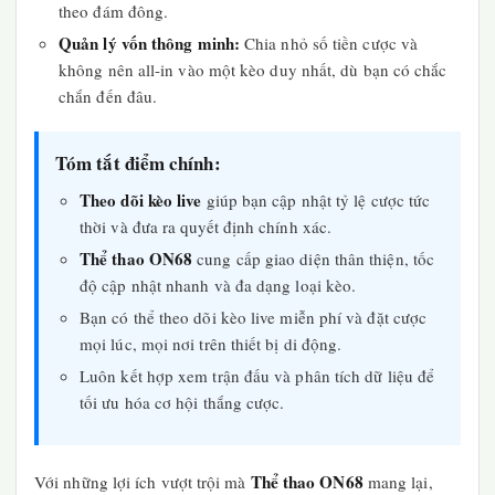
theo đám đông.
Quản lý vốn thông minh:
Chia nhỏ số tiền cược và
không nên all-in vào một kèo duy nhất, dù bạn có chắc
chắn đến đâu.
Tóm tắt điểm chính:
Theo dõi kèo live
giúp bạn cập nhật tỷ lệ cược tức
thời và đưa ra quyết định chính xác.
Thể thao ON68
cung cấp giao diện thân thiện, tốc
độ cập nhật nhanh và đa dạng loại kèo.
Bạn có thể theo dõi kèo live miễn phí và đặt cược
mọi lúc, mọi nơi trên thiết bị di động.
Luôn kết hợp xem trận đấu và phân tích dữ liệu để
tối ưu hóa cơ hội thắng cược.
Thể thao ON68
Với những lợi ích vượt trội mà
mang lại,