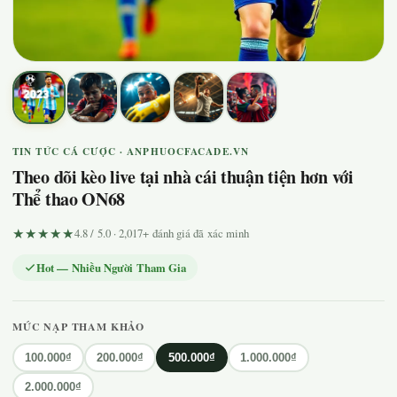
TIN TỨC CÁ CƯỢC · ANPHUOCFACADE.VN
Theo dõi kèo live tại nhà cái thuận tiện hơn với
Thể thao ON68
★★★★★
4.8 / 5.0 · 2,017+ đánh giá đã xác minh
Hot — Nhiều Người Tham Gia
MỨC NẠP THAM KHẢO
100.000₫
200.000₫
500.000₫
1.000.000₫
2.000.000₫