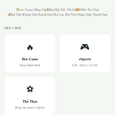
🃏
🔒
🎰
Live Casino Đẳng Cấp
Bảo Mật SSL 256-bit
1000+ Trò Chơi
💰
📱
⭐
Rút Tiền Không Giới Hạn
Chơi Mọi Lúc Mọi Nơi
Hàng Triệu Người Chơi
TRÒ CHƠI
🔥
🎮
Hot Game
eSports
Đang thịnh hành
LOL, Dota 2, CS:GO
⚽
Thể Thao
Bóng đá, tennis, eSports