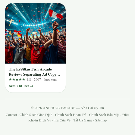
The hz888.us Fish Arcade
Review: Separating Ad Copy
from the Real Session
★★★★★
4.8 · 2907+ lượt xem
Xem Chi Tiết →
© 2026 ANPHUOCFACADE — Nhà Cái Uy Tín
Contact
·
Chính Sách Giao Dịch
·
Chính Sách Hoàn Trả
·
Chính Sách Bảo Mật
·
Điều
Khoản Dịch Vụ
·
Tra Cứu Vé
·
Tất Cả Game
·
Sitemap