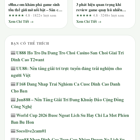
s8hn.com khám phá game sinh
3 phát hiện quan trọng khi
tồn thế giới mở nổi bật – Sân chơi
review game quay hũ nhiều
đáng trải nghiệm cho dân cược
jackpot tại uu88.cheap
★★★★★
4.8 · 1822+ lượt xem
★★★★★
4.8 · 3248+ lượt xem
thực thụ
Xem Chi Tiết →
Xem Chi Tiết →
BẠN CÓ THỂ THÍCH
U888 Ho Tro Da Dang Tro Choi Casino San Choi Giai Tri
🎰
Dinh Cao T2want
UU88: Nền tảng giải trí trực tuyến đáng trải nghiệm cho
🎰
người Việt
F168 Dang Nhap Trai Nghiem Ca Cuoc Dinh Cao Danh
🎰
Cho Ban
Jun888 – Nền Tảng Giải Trí Đang Khuấy Đảo Cộng Đồng
🎰
Công Nghệ
World Cup 2026 Buoc Ngoat Lich Su Hay Chi La Mot Phien
🎰
Ban Bu Hon
Socolive2cam01
🎰
Fun88 Nhan Dinh Cac Tran Cau Nhieu Duyen No Lich Su
🎰