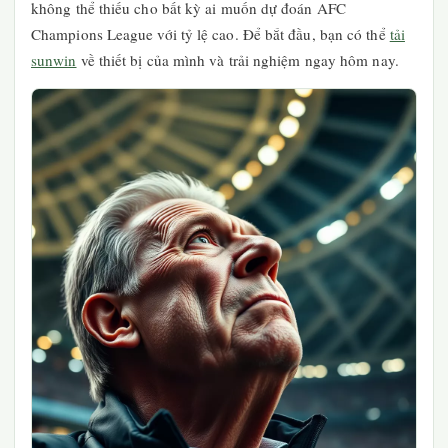
không thể thiếu cho bất kỳ ai muốn dự đoán AFC
Champions League với tỷ lệ cao. Để bắt đầu, bạn có thể
tải
sunwin
về thiết bị của mình và trải nghiệm ngay hôm nay.