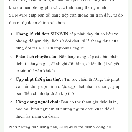
kho dữ liệu phong phú và các tính năng thông minh,
SUNWIN giúp bạn dễ dàng tiếp cận thông tin trận đấu, từ đó
đưa ra dự đoán chính xác hơn.
Thống kê chi tiết:
SUNWIN cập nhật đầy đủ số liệu về
phong độ gần đây, lịch sử đối đầu, tỷ lệ thắng thua của
từng đội tại AFC Champions League.
Phân tích chuyên sâu:
Nền tảng cung cấp các bài phân
tích từ chuyên gia, đánh giá đội hình, chiến thuật và yếu
tố sân nhà/sân khách.
Cập nhật thời gian thực:
Tin tức chấn thương, thẻ phạt,
và biến động đội hình được cập nhật nhanh chóng, giúp
bạn điều chỉnh dự đoán kịp thời.
Cộng đồng người chơi:
Bạn có thể tham gia thảo luận,
học hỏi kinh nghiệm từ những người chơi khác để cải
thiện kỹ năng dự đoán.
Nhờ những tính năng này, SUNWIN trở thành công cụ