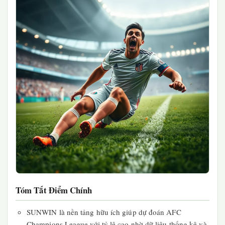
Tóm Tắt Điểm Chính
SUNWIN là nền tảng hữu ích giúp dự đoán AFC
Champions League với tỷ lệ cao nhờ dữ liệu thống kê và