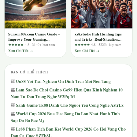
Sunwin808.com Casino Guide –
xx8.studio Fish Hunting Tips
Improve Your Gaming
and Tricks: Real-Situation
Experience Today
Guide for Smarter Shots
★★★★★
4.8 · 3140+ lượt xem
★★★★★
4.8 · 3225+ lượt xem
Xem Chi Tiết →
Xem Chi Tiết →
BẠN CÓ THỂ THÍCH
Uu88 Voi Trai Nghiem On Dinh Tren Moi Nen Tang
🎰
Lam Sao De Choi Casino Go99 Hieu Qua Kinh Nghiem 10
🎰
Nam Tu Dan Trong Nghe W2PqfM
Sanh Game Tk88 Danh Cho Nguoi Yeu Cong Nghe AztrLx
🎰
World Cup 2026 Bua Tiec Bong Da Lon Nhat Hanh Tinh
🎰
Sap Do Bo Bac My
Lc88 Phan Tich Ban Ket World Cup 2026 Co Hoi Vang Cho
🎰
Dan Ca Cuoc SZEb8L