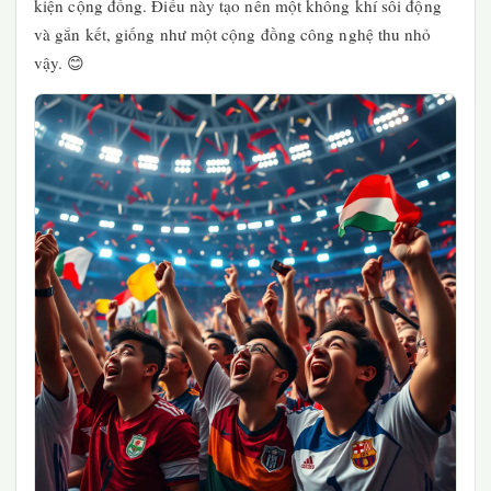
kiện cộng đồng. Điều này tạo nên một không khí sôi động
và gắn kết, giống như một cộng đồng công nghệ thu nhỏ
vậy. 😊