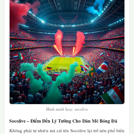
Hình minh hoạ: socolive
Socolive – Điểm Đến Lý Tưởng Cho Dân Mê Bóng Đá
Không phải tự nhiên mà cái tên Socolive lại trở nên phổ biến