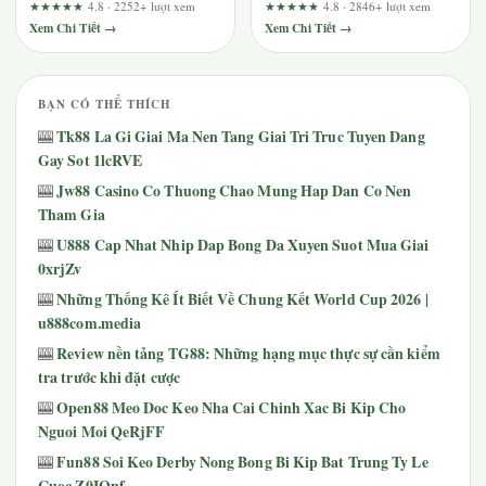
Đá
Concepts With on68.casino
★★★★★
4.8 · 2252+ lượt xem
★★★★★
4.8 · 2846+ lượt xem
Xem Chi Tiết →
Xem Chi Tiết →
BẠN CÓ THỂ THÍCH
Tk88 La Gi Giai Ma Nen Tang Giai Tri Truc Tuyen Dang
🎰
Gay Sot 1lcRVE
Jw88 Casino Co Thuong Chao Mung Hap Dan Co Nen
🎰
Tham Gia
U888 Cap Nhat Nhip Dap Bong Da Xuyen Suot Mua Giai
🎰
0xrjZv
Những Thống Kê Ít Biết Về Chung Kết World Cup 2026 |
🎰
u888com.media
Review nền tảng TG88: Những hạng mục thực sự cần kiểm
🎰
tra trước khi đặt cược
Open88 Meo Doc Keo Nha Cai Chinh Xac Bi Kip Cho
🎰
Nguoi Moi QeRjFF
Fun88 Soi Keo Derby Nong Bong Bi Kip Bat Trung Ty Le
🎰
Cuoc Z0IQnf