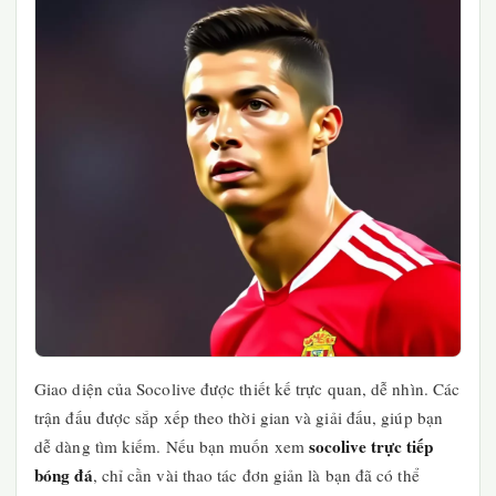
Giao diện của Socolive được thiết kế trực quan, dễ nhìn. Các
trận đấu được sắp xếp theo thời gian và giải đấu, giúp bạn
socolive trực tiếp
dễ dàng tìm kiếm. Nếu bạn muốn xem
bóng đá
, chỉ cần vài thao tác đơn giản là bạn đã có thể