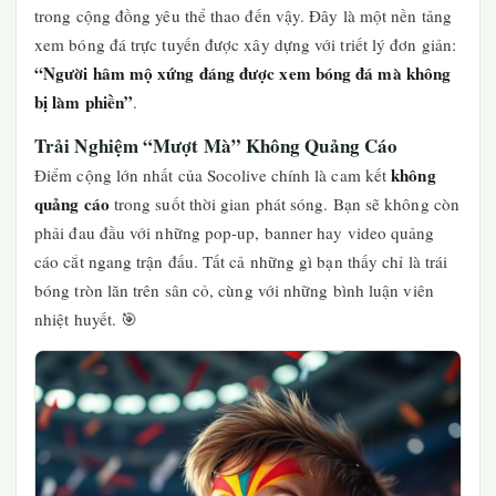
trong cộng đồng yêu thể thao đến vậy. Đây là một nền tảng
xem bóng đá trực tuyến được xây dựng với triết lý đơn giản:
“Người hâm mộ xứng đáng được xem bóng đá mà không
bị làm phiền”
.
Trải Nghiệm “Mượt Mà” Không Quảng Cáo
không
Điểm cộng lớn nhất của Socolive chính là cam kết
quảng cáo
trong suốt thời gian phát sóng. Bạn sẽ không còn
phải đau đầu với những pop-up, banner hay video quảng
cáo cắt ngang trận đấu. Tất cả những gì bạn thấy chỉ là trái
bóng tròn lăn trên sân cỏ, cùng với những bình luận viên
nhiệt huyết. 🎯