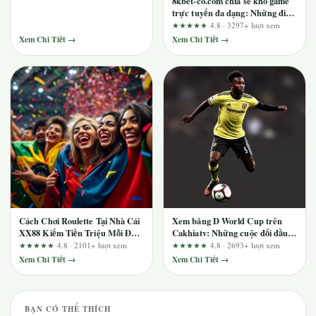
8kbet-co.com chia sẻ kho game
trực tuyến đa dạng: Những điều
cần kiểm chứng trước khi trải
★★★★★
4.8 · 3297+ lượt xem
nghiệm
Xem Chi Tiết →
Xem Chi Tiết →
Cách Chơi Roulette Tại Nhà Cái
Xem bảng D World Cup trên
XX88 Kiếm Tiền Triệu Mỗi Đêm
Cakhiatv: Những cuộc đối đầu
– Đừng Đặt Cược Theo Cảm
đỉnh cao không thể bỏ lỡ
★★★★★
4.8 · 2101+ lượt xem
★★★★★
4.8 · 2693+ lượt xem
Tính
Xem Chi Tiết →
Xem Chi Tiết →
BẠN CÓ THỂ THÍCH