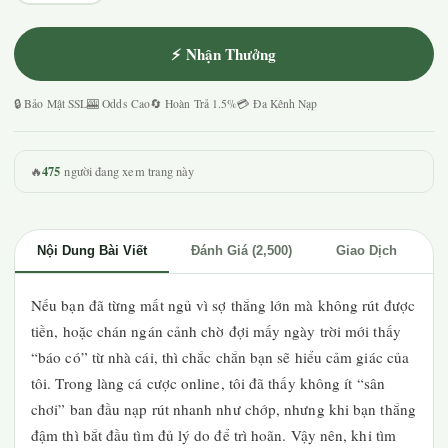
⚡ Nhận Thưởng
🔒 Bảo Mật SSL
🎰 Odds Cao
🔄 Hoàn Trả 1.5%
💳 Đa Kênh Nạp
475
🔥
người đang xem trang này
Nội Dung Bài Viết
Đánh Giá (2,500)
Giao Dịch
Nếu bạn đã từng mất ngủ vì sợ thắng lớn mà không rút được
tiền, hoặc chán ngán cảnh chờ đợi mấy ngày trời mới thấy
“báo có” từ nhà cái, thì chắc chắn bạn sẽ hiểu cảm giác của
tôi. Trong làng cá cược online, tôi đã thấy không ít “sân
chơi” ban đầu nạp rút nhanh như chớp, nhưng khi bạn thắng
đậm thì bắt đầu tìm đủ lý do để trì hoãn. Vậy nên, khi tìm