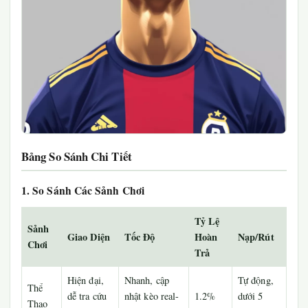
Bảng So Sánh Chi Tiết
1. So Sánh Các Sảnh Chơi
Tỷ Lệ
Sảnh
Giao Diện
Tốc Độ
Hoàn
Nạp/Rút
Chơi
Trả
Hiện đại,
Nhanh, cập
Tự động,
Thể
dễ tra cứu
nhật kèo real-
1.2%
dưới 5
Thao