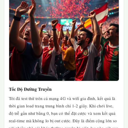
Tốc Độ Đường Truyền
Tôi đã test thử trên cả mạng 4G và wifi gia đình, kết quả là
thời gian load trang trung bình chỉ 1-2 giây. Khi chơi live,
độ trễ gần như bằng 0, bạn có thể đặt cược và xem kết quả
real-time mà không lo bị out cược. Đây là điểm cộng lớn so