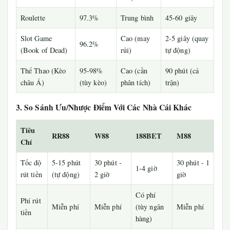
Roulette
97.3%
Trung bình
45-60 giây
Slot Game
Cao (may
2-5 giây (quay
96.2%
(Book of Dead)
rủi)
tự động)
Thể Thao (Kèo
95-98%
Cao (cần
90 phút (cả
châu Á)
(tùy kèo)
phân tích)
trận)
3. So Sánh Ưu/Nhược Điểm Với Các Nhà Cái Khác
Tiêu
RR88
W88
188BET
M88
Chí
Tốc độ
5-15 phút
30 phút -
30 phút - 1
1-4 giờ
rút tiền
(tự động)
2 giờ
giờ
Có phí
Phí rút
Miễn phí
Miễn phí
(tùy ngân
Miễn phí
tiền
hàng)