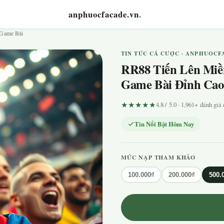
anphuocfacade.vn
.
 Game Bài
TIN TỨC CÁ CƯỢC · ANPHUOCF
RR88 Tiến Lên Miề
Game Bài Đỉnh Cao
★★★★★
4.8 / 5.0 · 1,961+ đánh gi
Tin Nổi Bật Hôm Nay
MỨC NẠP THAM KHẢO
100.000₫
200.000₫
500.