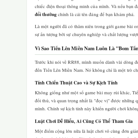
chiếc điện thoại thông minh của mình. Và nếu bạn đan
đổi thưởng
chính là cái tên đáng để bạn khám phá.
Là một người đã có thâm niên trong giới game bài o
sự ấn tượng bởi sự chuyên nghiệp và chất lượng vượt
Vì Sao Tiến Lên Miền Nam Luôn Là "Bom Tấ
Trước khi nói về RR88, mình muốn dành vài dòng để 
đến Tiến Lên Miền Nam. Nó không chỉ là một trò chơi
Tính Chiến Thuật Cao và Sự Kịch Tính
Không giống như một số game bài may rủi khác, Tiến
đối thủ, và quan trọng nhất là "đọc vị" được những q
mình. Chính sự kịch tính này khiến người chơi khôn
Luật Chơi Dễ Hiểu, Ai Cũng Có Thể Tham Gia
Một điểm cộng lớn nữa là luật chơi vô cùng đơn giản