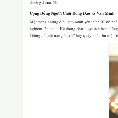
đánh giá cao. 🚀
Cộng Đồng Người Chơi Đông Đảo và Văn Minh
Một trong những điều làm mình yêu thích RR88 nhất 
nghiệm lẫn nhau. Hệ thống chat được tích hợp thông 
không có tình trạng "toxic" hay quấy phá như một số