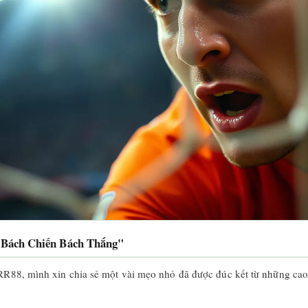
"Bách Chiến Bách Thắng"
 RR88, mình xin chia sẻ một vài mẹo nhỏ đã được đúc kết từ những ca