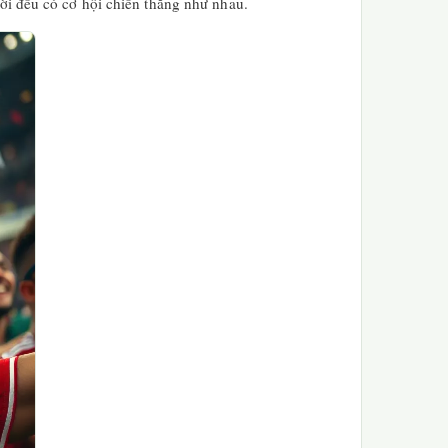
ười đều có cơ hội chiến thắng như nhau.