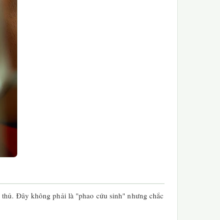
o thủ. Đây không phải là "phao cứu sinh" nhưng chắc