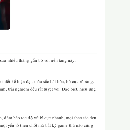
sau nhiều tháng gắn bó với nền tảng này.
hiết kế hiện đại, màu sắc hài hòa, bố cục rõ ràng.
h, trải nghiệm đều rất tuyệt vời. Đặc biệt, hiệu ứng
.
n, đảm bảo tốc độ xử lý cực nhanh, mọi thao tác đều
à một yếu tố then chốt mà bất kỳ game thủ nào cũng