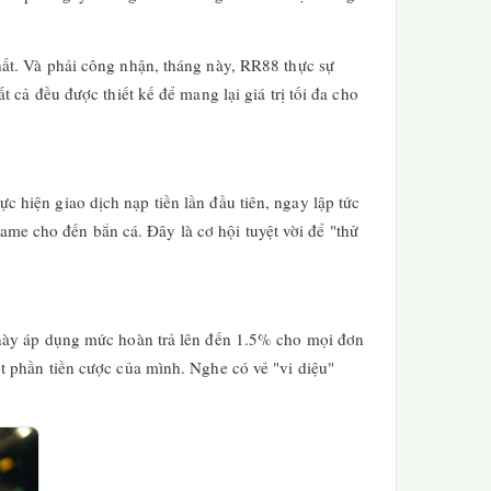
ất. Và phải công nhận, tháng này, RR88 thực sự
cả đều được thiết kế để mang lại giá trị tối đa cho
 hiện giao dịch nạp tiền lần đầu tiên, ngay lập tức
game cho đến bắn cá. Đây là cơ hội tuyệt vời để "thử
 này áp dụng mức hoàn trả lên đến 1.5% cho mọi đơn
t phần tiền cược của mình. Nghe có vẻ "vi diệu"