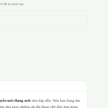
1.5%
💳 Đa Kênh Nạp
yến mãi tháng mới
siêu hấp dẫn. Nếu bạn đang tìm
 khám phá ngay những ưu đãi đang chờ đón bạn trong