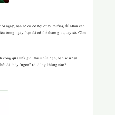
Mỗi ngày, bạn sẽ có cơ hội quay thưởng để nhận các
thiểu trong ngày, bạn đã có thể tham gia quay số. Cảm
công qua link giới thiệu của bạn, bạn sẽ nhận
thôi đã thấy "ngon" rồi đúng không nào?