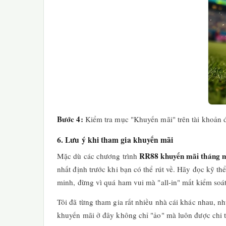
Bước 4:
Kiểm tra mục "Khuyến mãi" trên tài khoản đ
6. Lưu ý khi tham gia khuyến mãi
RR88 khuyến mãi tháng 
Mặc dù các chương trình
nhất định trước khi bạn có thể rút về. Hãy đọc kỹ t
minh, đừng vì quá ham vui mà "all-in" mất kiểm soá
Tôi đã từng tham gia rất nhiều nhà cái khác nhau, n
khuyến mãi ở đây không chỉ "ảo" mà luôn được chi t