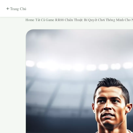
Trang Chủ
Home
›
Tất Cả Game
›
RR88 Chiến Thuật: Bí Quyết Chơi Thông Minh Cho