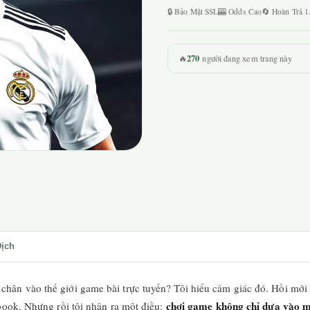
🔒 Bảo Mật SSL
🎰 Odds Cao
🔄 Hoàn Trả 
270
🔥
người đang xem trang này
Dịch
hân vào thế giới game bài trực tuyến? Tôi hiểu cảm giác đó. Hồi mới 
chơi game không chỉ dựa vào 
ebook. Nhưng rồi tôi nhận ra một điều: