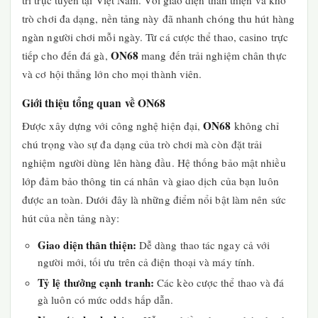
trí trực tuyến tại Việt Nam. Với giao diện thân thiện và kho
trò chơi đa dạng, nền tảng này đã nhanh chóng thu hút hàng
ngàn người chơi mỗi ngày. Từ cá cược thể thao, casino trực
ON68
tiếp cho đến đá gà,
mang đến trải nghiệm chân thực
và cơ hội thắng lớn cho mọi thành viên.
Giới thiệu tổng quan về ON68
ON68
Được xây dựng với công nghệ hiện đại,
không chỉ
chú trọng vào sự đa dạng của trò chơi mà còn đặt trải
nghiệm người dùng lên hàng đầu. Hệ thống bảo mật nhiều
lớp đảm bảo thông tin cá nhân và giao dịch của bạn luôn
được an toàn. Dưới đây là những điểm nổi bật làm nên sức
hút của nền tảng này:
Giao diện thân thiện:
Dễ dàng thao tác ngay cả với
người mới, tối ưu trên cả điện thoại và máy tính.
Tỷ lệ thưởng cạnh tranh:
Các kèo cược thể thao và đá
gà luôn có mức odds hấp dẫn.