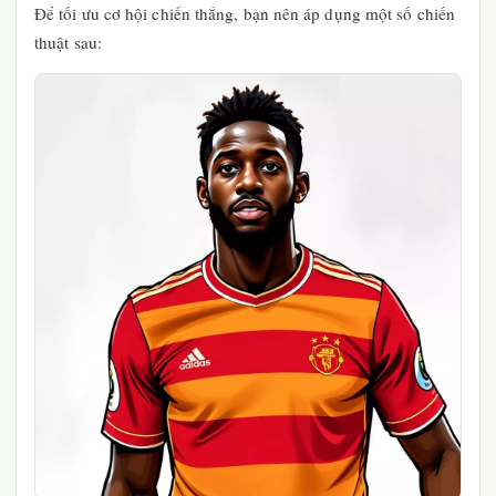
Để tối ưu cơ hội chiến thắng, bạn nên áp dụng một số chiến
thuật sau: