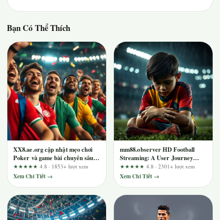
Bạn Có Thể Thích
XX8.ae.org cập nhật mẹo chơi
mm88.observer HD Football
Poker và game bài chuyên sâu:
Streaming: A User Journey
Cẩm nang cho người chơi thực
Review That Focuses on
★★★★★
4.8 · 1853+ lượt xem
★★★★★
4.8 · 2301+ lượt xem
thụ
Friction, Not Promises
Xem Chi Tiết →
Xem Chi Tiết →