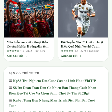
Màn biến hóa chiến thuật thần
Đội Tuyển Nào Có Chiến Thuật
tốc của HeHe: Hướng dẫn tối
Hiệu Quả Nhất World Cup
giản cho người mới (SKY88 tổng
2026?
★★★★★
4.8 · 2135+ lượt xem
★★★★★
4.8 · 3276+ lượt xem
hợp)
Xem Chi Tiết →
Xem Chi Tiết →
BẠN CÓ THỂ THÍCH
Kp88 Trai Nghiem Dat Cuoc Casino Linh Hoat VhfTfP
🎰
S8 Du Doan Tran Dau Co Nhieu Ban Thang Cach Nhan
🎰
Dien Keo Tai Cao Va Chon Sanh Choi Uy Tin ST2Bg9
Kubet Tong Hop Nhung Man Trinh Dien Noi Bat Cuoi
🎰
Tuan