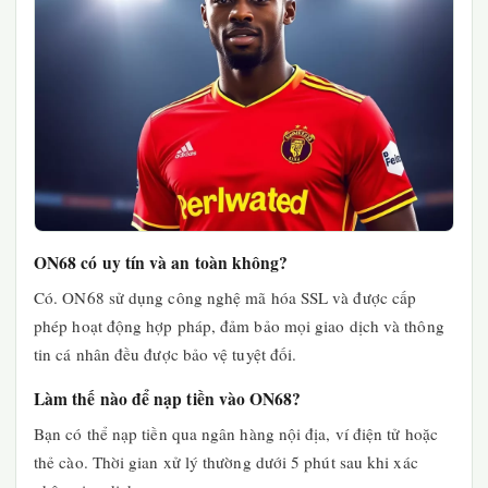
ON68 có uy tín và an toàn không?
Có. ON68 sử dụng công nghệ mã hóa SSL và được cấp
phép hoạt động hợp pháp, đảm bảo mọi giao dịch và thông
tin cá nhân đều được bảo vệ tuyệt đối.
Làm thế nào để nạp tiền vào ON68?
Bạn có thể nạp tiền qua ngân hàng nội địa, ví điện tử hoặc
thẻ cào. Thời gian xử lý thường dưới 5 phút sau khi xác