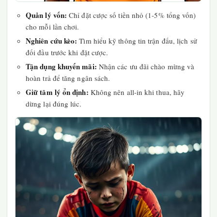
Quản lý vốn:
Chỉ đặt cược số tiền nhỏ (1-5% tổng vốn)
cho mỗi lần chơi.
Nghiên cứu kèo:
Tìm hiểu kỹ thông tin trận đấu, lịch sử
đối đầu trước khi đặt cược.
Tận dụng khuyến mãi:
Nhận các ưu đãi chào mừng và
hoàn trả để tăng ngân sách.
Giữ tâm lý ổn định:
Không nên all-in khi thua, hãy
dừng lại đúng lúc.