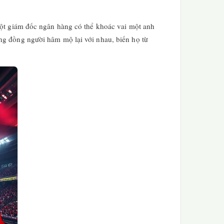
Một giám đốc ngân hàng có thể khoác vai một anh
ng đồng người hâm mộ lại với nhau, biến họ từ