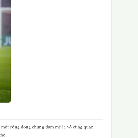
ếm một cộng đồng chung đam mê là vô cùng quan
thế.