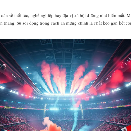
o cản về tuổi tác, nghề nghiệp hay địa vị xã hội dường như biến mất. 
n thắng. Sự sôi động trong cách ăn mừng chính là chất keo gắn kết cộ