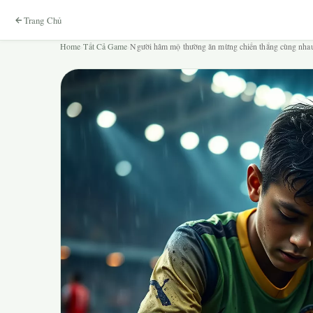
Trang Chủ
Home
›
Tất Cả Game
›
Người hâm mộ thường ăn mừng chiến thắng cùng nhau