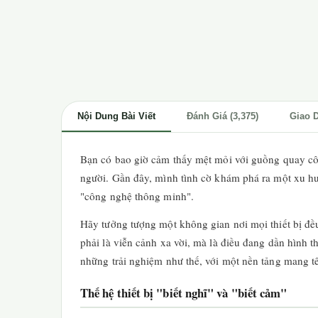
Nội Dung Bài Viết
Đánh Giá (3,375)
Giao 
Bạn có bao giờ cảm thấy mệt mỏi với guồng quay côn
người. Gần đây, mình tình cờ khám phá ra một xu hướ
"công nghệ thông minh".
Hãy tưởng tượng một không gian nơi mọi thiết bị đ
phải là viễn cảnh xa vời, mà là điều đang dần hình
những trải nghiệm như thế, với một nền tảng mang 
Thế hệ thiết bị "biết nghĩ" và "biết cảm"