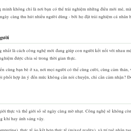
g minh không chỉ là nơi bạn có thể trải nghiệm những điều mới mẻ, mà 
ngày càng thu hút nhiều người dùng - bởi họ đặt trải nghiệm cá nhân h
người
 nhất là cách công nghệ mới đang giúp con người kết nối với nhau m
nghiệm được chia sẻ trong thời gian thực.
ến cùng bạn bè ở xa, nơi mọi người có thể cùng cười, cùng cảm thán,
ội phối hợp ăn ý đến mức không cần nói chuyện, chỉ cần cảm nhận? Đó
 giới thực và thế giới số sẽ ngày càng mờ nhạt. Công nghệ sẽ không còn 
g khí hay ánh sáng vậy.
puting), thực tế ảo kết hợp thực tế (mixed reality), và trí tuệ nhân