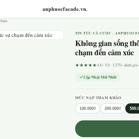
anphuocfacade.vn
.
 chạm
TIN TỨC CÁ CƯỢC · ANPHUOCF
Không gian sống th
chạm đến cảm xúc
★★★★★
4.8 / 5.0 · 3,375+ đánh gi
Cập Nhật Mới Nhất
MỨC NẠP THAM KHẢO
100.000₫
200.000₫
500.