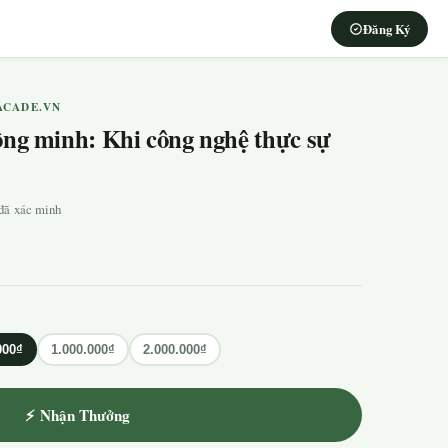
Đăng Ký
ACADE.VN
ông minh: Khi công nghệ thực sự
á đã xác minh
000₫
1.000.000₫
2.000.000₫
⚡ Nhận Thưởng