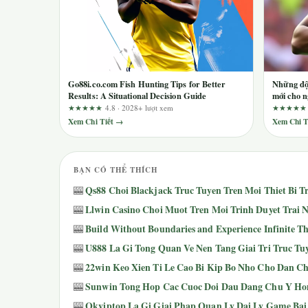
Go88i.co.com Fish Hunting Tips for Better
Những đội
Results: A Situational Decision Guide
mới cho n
★★★★★
4.8 · 2028+ lượt xem
★★★★
Xem Chi Tiết →
Xem Chi T
BẠN CÓ THỂ THÍCH
Qs88 Choi Blackjack Truc Tuyen Tren Moi Thiet Bi 
🎰
Llwin Casino Choi Muot Tren Moi Trinh Duyet Tra
🎰
Build Without Boundaries and Experience Infinite Th
🎰
U888 La Gi Tong Quan Ve Nen Tang Giai Tri Truc 
🎰
22win Keo Xien Ti Le Cao Bi Kip Bo Nho Cho Dan C
🎰
Sunwin Tong Hop Cac Cuoc Doi Dau Dang Chu Y H
🎰
Okviptop La Gi Giai Phap Quan Ly Dai Ly Game Ba
🎰