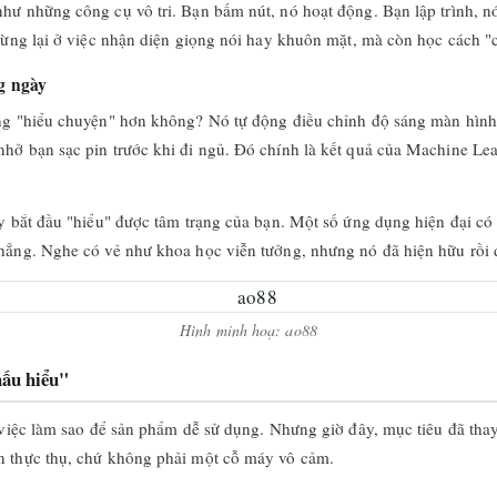
hư những công cụ vô tri. Bạn bấm nút, nó hoạt động. Bạn lập trình, n
dừng lại ở việc nhận diện giọng nói hay khuôn mặt, mà còn học cách "
g ngày
àng "hiểu chuyện" hơn không? Nó tự động điều chỉnh độ sáng màn hình
hở bạn sạc pin trước khi đi ngủ. Đó chính là kết quả của Machine Lea
y bắt đầu "hiểu" được tâm trạng của bạn. Một số ứng dụng hiện đại có t
hẳng. Nghe có vẻ như khoa học viễn tưởng, nhưng nó đã hiện hữu rồi 
Hình minh hoạ: ao88
hấu hiểu"
o việc làm sao để sản phẩm dễ sử dụng. Nhưng giờ đây, mục tiêu đã th
n thực thụ, chứ không phải một cỗ máy vô cảm.