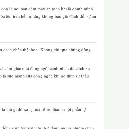
còn là nơi bạn cảm thấy an toàn khi là chính mình.
óa lên trên hết, nhưng không bao giờ đánh đổi sự an
ột cách chân thật hơn. Không chỉ qua những dòng
 và cảm giác như đang ngồi cạnh nhau dù cách xa
 là sức mạnh của công nghệ khi nó thực sự thấu
là thứ gì đó xa lạ, mà sẽ trở thành một phần tự
 tạo đồng cảm (empathetic AI) đang mở ra những chân