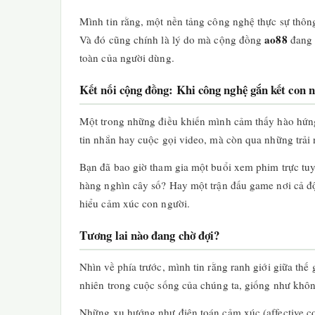
Mình tin rằng, một nền tảng công nghệ thực sự thôn
ao88
Và đó cũng chính là lý do mà cộng đồng
đang 
toàn của người dùng.
Kết nối cộng đồng: Khi công nghệ gắn kết con 
Một trong những điều khiến mình cảm thấy hào hứng
tin nhắn hay cuộc gọi video, mà còn qua những trải 
Bạn đã bao giờ tham gia một buổi xem phim trực tuy
hàng nghìn cây số? Hay một trận đấu game nơi cả đ
hiểu cảm xúc con người.
Tương lai nào đang chờ đợi?
Nhìn về phía trước, mình tin rằng ranh giới giữa thế
nhiên trong cuộc sống của chúng ta, giống như khôn
Những xu hướng như điện toán cảm xúc (affective com