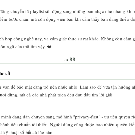
động chuyển từ playlist sôi động sang những bản nhạc nhẹ nhàng khi
ếm bước chân, mà còn động viên bạn khi cảm thấy bạn đang thiếu động 
tích hợp công nghệ này, và cảm giác thực sự rất khác. Không còn cảm 
n ngữ của trái tim vậy. ❤️
úc số
hì vấn đề bảo mật càng trở nên nhức nhối. Làm sao để vừa tận hưởng nh
i dùng, mà cả các nhà phát triển đều đau đáu tìm lời giải.
 minh đang dần chuyển sang mô hình "privacy-first" - ưu tiên quyền r
 thành tiêu chuẩn tối thiểu. Người dùng cũng được trao nhiều quyền kiể
t kỹ thuật số bất cứ lúc nào.