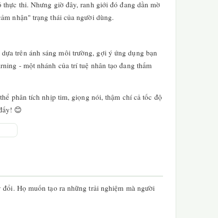
ó thực thi. Nhưng giờ đây, ranh giới đó đang dần mờ
cảm nhận" trạng thái của người dùng.
 dựa trên ánh sáng môi trường, gợi ý ứng dụng bạn
rning - một nhánh của trí tuệ nhân tạo đang thấm
hể phân tích nhịp tim, giọng nói, thậm chí cả tốc độ
đấy! 😊
ay đổi. Họ muốn tạo ra những trải nghiệm mà người