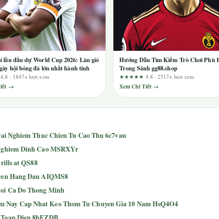
 lần đầu dự World Cup 2026: Làn gió
Hướng Dẫn Tìm Kiếm Trò Chơi Phù 
gày hội bóng đá lớn nhất hành tinh
Trong Sảnh gg88.shop
★
4.8 · 1847+ lượt xem
★★★★★
4.8 · 2517+ lượt xem
iết →
Xem Chi Tiết →
Trai Nghiem Thuc Chien Tu Cao Thu 6c7vau
i Nghiem Dinh Cao MSRXYr
rills at QS88
Tuyen Hang Dau AIQMS8
hoi Ca Do Thong Minh
om Nay Cap Nhat Keo Thom Tu Chuyen Gia 10 Nam HsQ4O4
i Toan Dien 8hFZDB