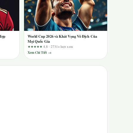
Hợp
World Cup 2026 và Khát Vọng Vô Địch Của
Mọi Quốc Gia
★★★★★
4.8 · 2731+ lượt xem
Xem Chi Tiết →