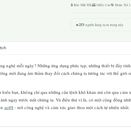
🔒 Bảo Mật SSL
🎰 Odds Cao
🔄 Hoàn Trả 
253
🔥
người đang xem trang này
Dịch
g nghệ mỗi ngày? Những ứng dụng phức tạp, những thiết bị đầy tính nă
ng mới đang âm thầm thay đổi cách chúng ta tương tác với thế giới số
ều hiểu bạn, không chỉ qua những câu lệnh khô khan mà còn qua cảm 
 thành ngay trước mắt chúng ta. Và điều thú vị là, có một cộng đồng 
tên
ao88
- nơi công nghệ và cảm xúc giao thoa một cách tự nhiên nhất.