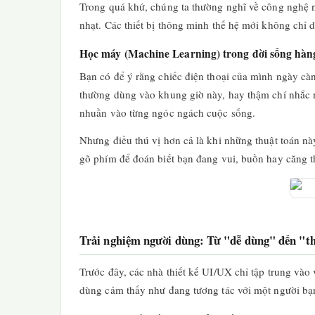
Trong quá khứ, chúng ta thường nghĩ về công nghệ n
nhạt. Các thiết bị thông minh thế hệ mới không chỉ 
Học máy (Machine Learning) trong đời sống hàn
Bạn có để ý rằng chiếc điện thoại của mình ngày c
thường dùng vào khung giờ này, hay thậm chí nhắc n
nhuần vào từng ngóc ngách cuộc sống.
Nhưng điều thú vị hơn cả là khi những thuật toán nà
gõ phím để đoán biết bạn đang vui, buồn hay căng t
Trải nghiệm người dùng: Từ "dễ dùng" đến "t
Trước đây, các nhà thiết kế UI/UX chỉ tập trung và
dùng cảm thấy như đang tương tác với một người bạ