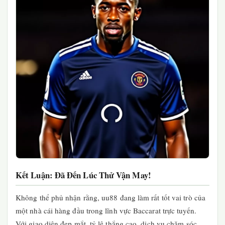
Kết Luận: Đã Đến Lúc Thử Vận May!
Không thể phủ nhận rằng, uu88 đang làm rất tốt vai trò của
một nhà cái hàng đầu trong lĩnh vực Baccarat trực tuyến.
Với giao diện đẹp mắt, tỷ lệ thắng cao, dịch vụ chăm sóc