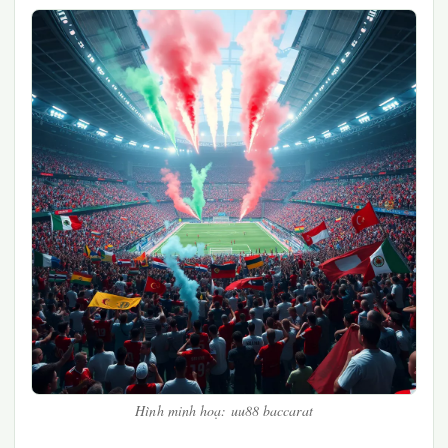
Hình minh hoạ: uu88 baccarat