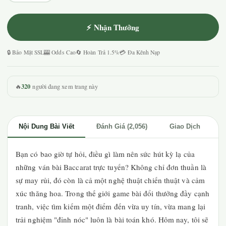
⚡ Nhận Thưởng
🔒 Bảo Mật SSL
🎰 Odds Cao
🔄 Hoàn Trả 1.5%
💳 Đa Kênh Nạp
320
🔥
người đang xem trang này
Nội Dung Bài Viết
Đánh Giá (2,056)
Giao Dịch
Bạn có bao giờ tự hỏi, điều gì làm nên sức hút kỳ lạ của
những ván bài Baccarat trực tuyến? Không chỉ đơn thuần là
sự may rủi, đó còn là cả một nghệ thuật chiến thuật và cảm
xúc thăng hoa. Trong thế giới game bài đổi thưởng đầy cạnh
tranh, việc tìm kiếm một điểm đến vừa uy tín, vừa mang lại
trải nghiệm "đỉnh nóc" luôn là bài toán khó. Hôm nay, tôi sẽ