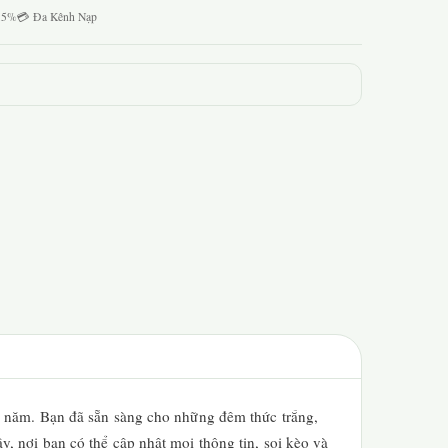
1.5%
💳 Đa Kênh Nạp
a năm. Bạn đã sẵn sàng cho những đêm thức trắng,
, nơi bạn có thể cập nhật mọi thông tin, soi kèo và