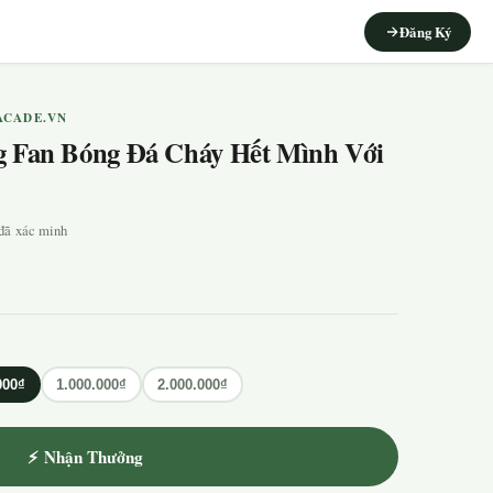
Đăng Ký
ACADE.VN
g Fan Bóng Đá Cháy Hết Mình Với
á đã xác minh
000₫
1.000.000₫
2.000.000₫
⚡ Nhận Thưởng