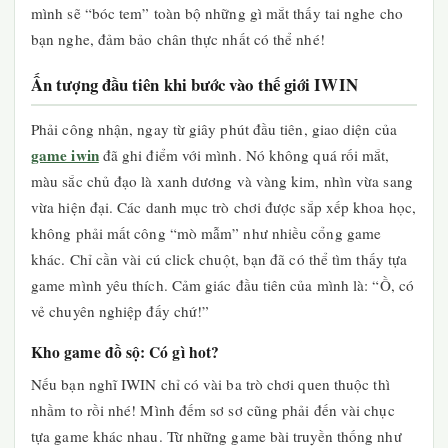
mình sẽ “bóc tem” toàn bộ những gì mắt thấy tai nghe cho
bạn nghe, đảm bảo chân thực nhất có thể nhé!
Ấn tượng đầu tiên khi bước vào thế giới IWIN
Phải công nhận, ngay từ giây phút đầu tiên, giao diện của
game iwin
đã ghi điểm với mình. Nó không quá rối mắt,
màu sắc chủ đạo là xanh dương và vàng kim, nhìn vừa sang
vừa hiện đại. Các danh mục trò chơi được sắp xếp khoa học,
không phải mất công “mò mẫm” như nhiều cổng game
khác. Chỉ cần vài cú click chuột, bạn đã có thể tìm thấy tựa
game mình yêu thích. Cảm giác đầu tiên của mình là: “Ồ, có
vẻ chuyên nghiệp đấy chứ!”
Kho game đồ sộ: Có gì hot?
Nếu bạn nghĩ IWIN chỉ có vài ba trò chơi quen thuộc thì
nhầm to rồi nhé! Mình đếm sơ sơ cũng phải đến vài chục
tựa game khác nhau. Từ những game bài truyền thống như