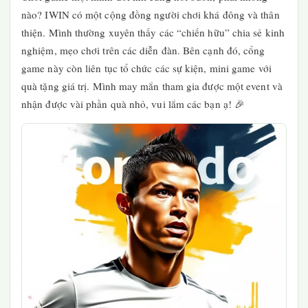
nào? IWIN có một cộng đồng người chơi khá đông và thân
thiện. Mình thường xuyên thấy các “chiến hữu” chia sẻ kinh
nghiệm, mẹo chơi trên các diễn đàn. Bên cạnh đó, cổng
game này còn liên tục tổ chức các sự kiện, mini game với
quà tặng giá trị. Mình may mắn tham gia được một event và
nhận được vài phần quà nhỏ, vui lắm các bạn ạ! 🎉