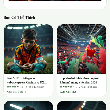
Bạn Có Thể Thích
Best VIP Privileges on
Top khoảnh khắc được người
kubet.express Casino: A UX
hâm mộ mong chờ năm 2026
Review of Who Should (and
★★★★★
4.8 · 3186+ lượt xem
★★★★★
4.8 · 2792+ lượt xem
Shouldn’t) Chase VIP Status
Xem Chi Tiết →
Xem Chi Tiết →