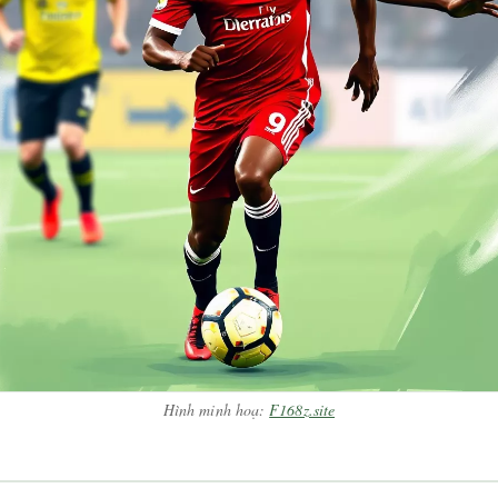
Hình minh hoạ:
F168z.site