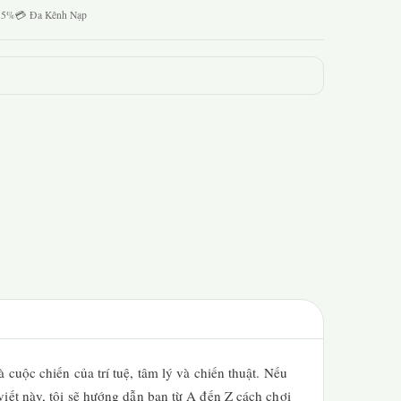
1.5%
💳 Đa Kênh Nạp
 cuộc chiến của trí tuệ, tâm lý và chiến thuật. Nếu
viết này, tôi sẽ hướng dẫn bạn từ A đến Z cách chơi