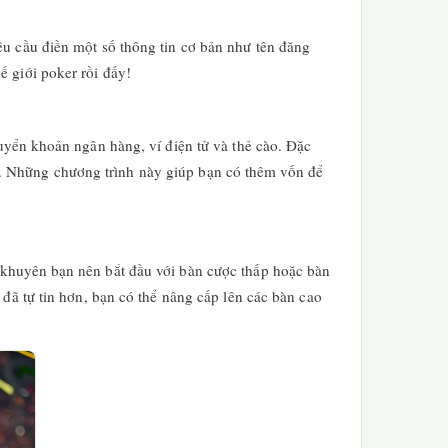
êu cầu điền một số thông tin cơ bản như tên đăng
ế giới poker rồi đấy!
huyển khoản ngân hàng, ví điện tử và thẻ cào. Đặc
c. Những chương trình này giúp bạn có thêm vốn để
i khuyên bạn nên bắt đầu với bàn cược thấp hoặc bàn
 đã tự tin hơn, bạn có thể nâng cấp lên các bàn cao