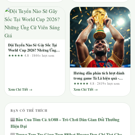
Đội Tuyển Nào Sẽ Gây Sốc Tại
World Cup 2026? Những Ứng
Cử Viên Sáng Giá
★★★★★
4.8 · 1844+ lượt xem
Hướng dẫn phân tích lượt đánh
trong game Tá Lả hiệu quả -
Kinh nghiệm từ tay chơi 10 năm
★★★★★
4.8 · 2419+ lượt xem
Xem Chi Tiết →
Xem Chi Tiết →
BẠN CÓ THỂ THÍCH
Bầu Cua Tôm Cá AO88 – Trò Chơi Dân Gian Đổi Thưởng
🎰
Hiện Đại
Trung Tam Tro Giup Tren 88ibet Huong Dan Chi Tiet Cho
🎰