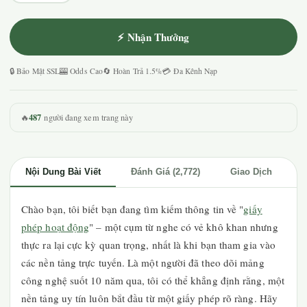
⚡ Nhận Thưởng
🔒 Bảo Mật SSL
🎰 Odds Cao
🔄 Hoàn Trả 1.5%
💳 Đa Kênh Nạp
487
🔥
người đang xem trang này
Nội Dung Bài Viết
Đánh Giá (2,772)
Giao Dịch
Chào bạn, tôi biết bạn đang tìm kiếm thông tin về "
giấy
phép hoạt động
" – một cụm từ nghe có vẻ khô khan nhưng
thực ra lại cực kỳ quan trọng, nhất là khi bạn tham gia vào
các nền tảng trực tuyến. Là một người đã theo dõi mảng
công nghệ suốt 10 năm qua, tôi có thể khẳng định rằng, một
nền tảng uy tín luôn bắt đầu từ một giấy phép rõ ràng. Hãy