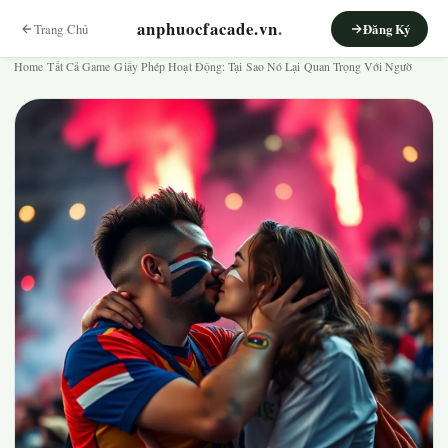
anphuocfacade.vn
.
Trang Chủ
Đăng Ký
Home
›
Tất Cả Game
›
Giấy Phép Hoạt Động: Tại Sao Nó Lại Quan Trọng Với Ngườ