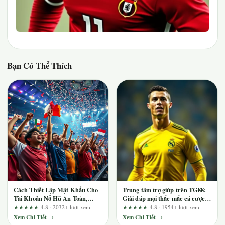
Bạn Có Thể Thích
Cách Thiết Lập Mật Khẩu Cho
Trung tâm trợ giúp trên TG88:
Tài Khoản Nổ Hũ An Toàn,
Giải đáp mọi thắc mắc cá cược
Tránh Bị Mất
nhanh chóng
★★★★★
4.8 · 2032+ lượt xem
★★★★★
4.8 · 1954+ lượt xem
Xem Chi Tiết →
Xem Chi Tiết →