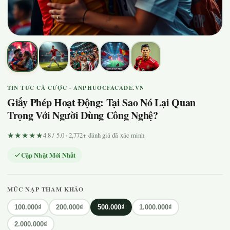
TIN TỨC CÁ CƯỢC · ANPHUOCFACADE.VN
Giấy Phép Hoạt Động: Tại Sao Nó Lại Quan
Trọng Với Người Dùng Công Nghệ?
★★★★★
4.8 / 5.0 · 2,772+ đánh giá đã xác minh
Cập Nhật Mới Nhất
MỨC NẠP THAM KHẢO
100.000₫
200.000₫
500.000₫
1.000.000₫
2.000.000₫