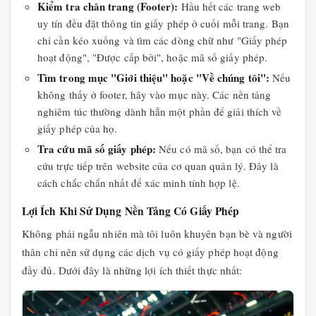
Kiểm tra chân trang (Footer):
Hầu hết các trang web
uy tín đều đặt thông tin giấy phép ở cuối mỗi trang. Bạn
chỉ cần kéo xuống và tìm các dòng chữ như "Giấy phép
hoạt động", "Được cấp bởi", hoặc mã số giấy phép.
Tìm trong mục "Giới thiệu" hoặc "Về chúng tôi":
Nếu
không thấy ở footer, hãy vào mục này. Các nền tảng
nghiêm túc thường dành hẳn một phần để giải thích về
giấy phép của họ.
Tra cứu mã số giấy phép:
Nếu có mã số, bạn có thể tra
cứu trực tiếp trên website của cơ quan quản lý. Đây là
cách chắc chắn nhất để xác minh tính hợp lệ.
Lợi Ích Khi Sử Dụng Nền Tảng Có Giấy Phép
Không phải ngẫu nhiên mà tôi luôn khuyên bạn bè và người
thân chỉ nên sử dụng các dịch vụ có giấy phép hoạt động
đầy đủ. Dưới đây là những lợi ích thiết thực nhất: