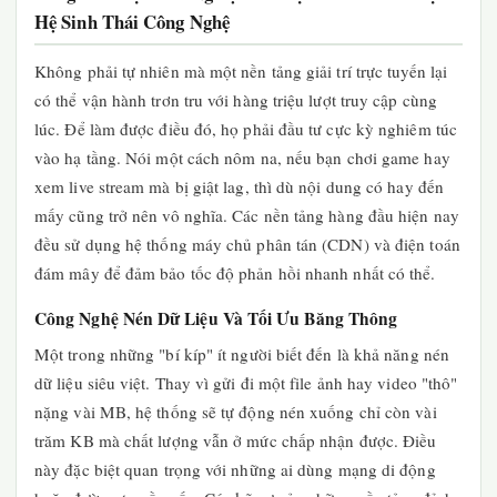
Hệ Sinh Thái Công Nghệ
Không phải tự nhiên mà một nền tảng giải trí trực tuyến lại
có thể vận hành trơn tru với hàng triệu lượt truy cập cùng
lúc. Để làm được điều đó, họ phải đầu tư cực kỳ nghiêm túc
vào hạ tầng. Nói một cách nôm na, nếu bạn chơi game hay
xem live stream mà bị giật lag, thì dù nội dung có hay đến
mấy cũng trở nên vô nghĩa. Các nền tảng hàng đầu hiện nay
đều sử dụng hệ thống máy chủ phân tán (CDN) và điện toán
đám mây để đảm bảo tốc độ phản hồi nhanh nhất có thể.
Công Nghệ Nén Dữ Liệu Và Tối Ưu Băng Thông
Một trong những "bí kíp" ít người biết đến là khả năng nén
dữ liệu siêu việt. Thay vì gửi đi một file ảnh hay video "thô"
nặng vài MB, hệ thống sẽ tự động nén xuống chỉ còn vài
trăm KB mà chất lượng vẫn ở mức chấp nhận được. Điều
này đặc biệt quan trọng với những ai dùng mạng di động