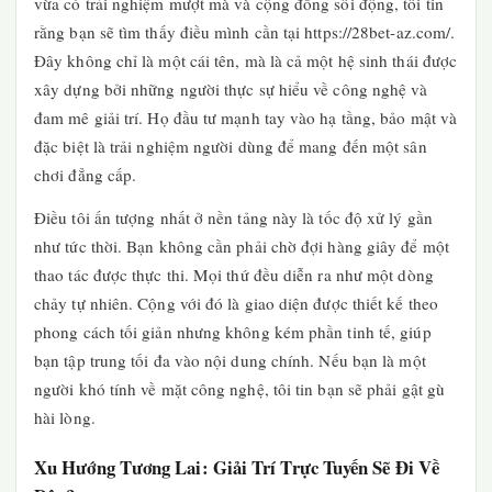
vừa có trải nghiệm mượt mà và cộng đồng sôi động, tôi tin
rằng bạn sẽ tìm thấy điều mình cần tại https://28bet-az.com/.
Đây không chỉ là một cái tên, mà là cả một hệ sinh thái được
xây dựng bởi những người thực sự hiểu về công nghệ và
đam mê giải trí. Họ đầu tư mạnh tay vào hạ tầng, bảo mật và
đặc biệt là trải nghiệm người dùng để mang đến một sân
chơi đẳng cấp.
Điều tôi ấn tượng nhất ở nền tảng này là tốc độ xử lý gần
như tức thời. Bạn không cần phải chờ đợi hàng giây để một
thao tác được thực thi. Mọi thứ đều diễn ra như một dòng
chảy tự nhiên. Cộng với đó là giao diện được thiết kế theo
phong cách tối giản nhưng không kém phần tinh tế, giúp
bạn tập trung tối đa vào nội dung chính. Nếu bạn là một
người khó tính về mặt công nghệ, tôi tin bạn sẽ phải gật gù
hài lòng.
Xu Hướng Tương Lai: Giải Trí Trực Tuyến Sẽ Đi Về