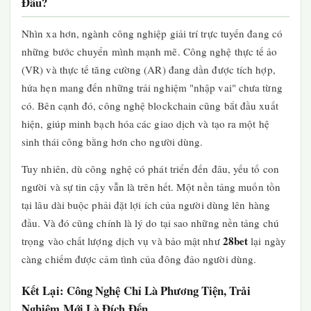
Đâu?
Nhìn xa hơn, ngành công nghiệp giải trí trực tuyến đang có
những bước chuyển mình mạnh mẽ. Công nghệ thực tế ảo
(VR) và thực tế tăng cường (AR) đang dần được tích hợp,
hứa hẹn mang đến những trải nghiệm "nhập vai" chưa từng
có. Bên cạnh đó, công nghệ blockchain cũng bắt đầu xuất
hiện, giúp minh bạch hóa các giao dịch và tạo ra một hệ
sinh thái công bằng hơn cho người dùng.
Tuy nhiên, dù công nghệ có phát triển đến đâu, yếu tố con
người và sự tin cậy vẫn là trên hết. Một nền tảng muốn tồn
tại lâu dài buộc phải đặt lợi ích của người dùng lên hàng
đầu. Và đó cũng chính là lý do tại sao những nền tảng chú
28bet
trọng vào chất lượng dịch vụ và bảo mật như
lại ngày
càng chiếm được cảm tình của đông đảo người dùng.
Kết Lại: Công Nghệ Chỉ Là Phương Tiện, Trải
Nghiệm Mới Là Đích Đến