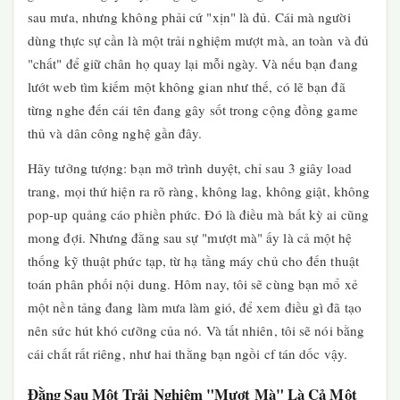
sau mưa, nhưng không phải cứ "xịn" là đủ. Cái mà người
dùng thực sự cần là một trải nghiệm mượt mà, an toàn và đủ
"chất" để giữ chân họ quay lại mỗi ngày. Và nếu bạn đang
lướt web tìm kiếm một không gian như thế, có lẽ bạn đã
từng nghe đến cái tên đang gây sốt trong cộng đồng game
thủ và dân công nghệ gần đây.
Hãy tưởng tượng: bạn mở trình duyệt, chỉ sau 3 giây load
trang, mọi thứ hiện ra rõ ràng, không lag, không giật, không
pop-up quảng cáo phiền phức. Đó là điều mà bất kỳ ai cũng
mong đợi. Nhưng đằng sau sự "mượt mà" ấy là cả một hệ
thống kỹ thuật phức tạp, từ hạ tầng máy chủ cho đến thuật
toán phân phối nội dung. Hôm nay, tôi sẽ cùng bạn mổ xẻ
một nền tảng đang làm mưa làm gió, để xem điều gì đã tạo
nên sức hút khó cưỡng của nó. Và tất nhiên, tôi sẽ nói bằng
cái chất rất riêng, như hai thằng bạn ngồi cf tán dốc vậy.
Đằng Sau Một Trải Nghiệm "Mượt Mà" Là Cả Một