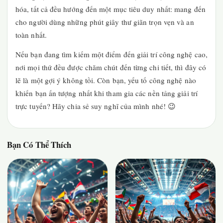
hóa, tất cả đều hướng đến một mục tiêu duy nhất: mang đến
cho người dùng những phút giây thư giãn trọn vẹn và an
toàn nhất.
Nếu bạn đang tìm kiếm một điểm đến giải trí công nghệ cao,
nơi mọi thứ đều được chăm chút đến từng chi tiết, thì đây có
lẽ là một gợi ý không tồi. Còn bạn, yếu tố công nghệ nào
khiến bạn ấn tượng nhất khi tham gia các nền tảng giải trí
trực tuyến? Hãy chia sẻ suy nghĩ của mình nhé! 😉
Bạn Có Thể Thích