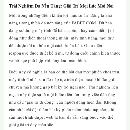
Trải Nghiệm Đa Nền Tảng: Giải Trí Mọi Lúc Mọi Nơi
Một trong những điểm khiến tôi thực sự ấn tượng là khả
năng tương thích đa nền tảng của FABET.COM. Dù bạn
đang sử dụng máy tính để bàn, laptop, hay các thiết bị di
động như điện thoại thông minh, máy tính bảng, mọi thứ
đều được tối ưu hóa một cách hoàn hảo. Giao diện
responsive được thiết kế tỉ mỉ, tự động điều chỉnh kích thước
và bố cục phù hợp với từng loại màn hình.
Điều này có nghĩa là bạn có thể bắt đầu một phiên chơi trên
máy tính ở nhà, sau đó tiếp tục trên điện thoại khi đang di
chuyển mà không gặp bất kỳ trở ngại nào. Trải nghiệm liền
mạch này thực sự là một bước tiến lớn trong việc đáp ứng
nhu cầu "giải trí di động" của người dùng hiện đại. Không
cần phải cài đặt thêm bất kỳ phần mềm phức tạp nào, chỉ
cần một trình duyệt web là bạn đã sẵn sàng bước vào thế
giới giải trí đầy màu sắc.