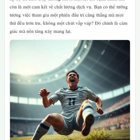
còn là một cam kết về chất lượng dịch vụ. Bạn có thể tưởng
tượng việc tham gia một phiên đấu trí căng thẳng mà mọi
thứ đều trơn tru, không một chút vấp váp? Đó chính là cảm
giác mà nền tảng này mang lại.