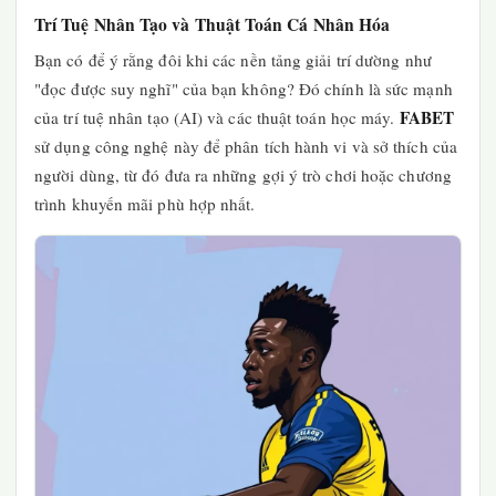
Trí Tuệ Nhân Tạo và Thuật Toán Cá Nhân Hóa
Bạn có để ý rằng đôi khi các nền tảng giải trí dường như
"đọc được suy nghĩ" của bạn không? Đó chính là sức mạnh
FABET
của trí tuệ nhân tạo (AI) và các thuật toán học máy.
sử dụng công nghệ này để phân tích hành vi và sở thích của
người dùng, từ đó đưa ra những gợi ý trò chơi hoặc chương
trình khuyến mãi phù hợp nhất.