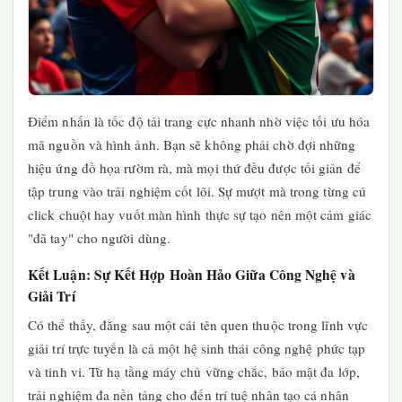
Điểm nhấn là tốc độ tải trang cực nhanh nhờ việc tối ưu hóa
mã nguồn và hình ảnh. Bạn sẽ không phải chờ đợi những
hiệu ứng đồ họa rườm rà, mà mọi thứ đều được tối giản để
tập trung vào trải nghiệm cốt lõi. Sự mượt mà trong từng cú
click chuột hay vuốt màn hình thực sự tạo nên một cảm giác
"đã tay" cho người dùng.
Kết Luận: Sự Kết Hợp Hoàn Hảo Giữa Công Nghệ và
Giải Trí
Có thể thấy, đằng sau một cái tên quen thuộc trong lĩnh vực
giải trí trực tuyến là cả một hệ sinh thái công nghệ phức tạp
và tinh vi. Từ hạ tầng máy chủ vững chắc, bảo mật đa lớp,
trải nghiệm đa nền tảng cho đến trí tuệ nhân tạo cá nhân