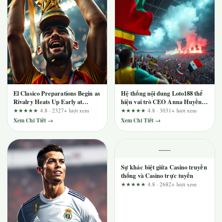
El Clasico Preparations Begin as
Hệ thống nội dung Loto188 thể
Rivalry Heats Up Early at
hiện vai trò CEO Anna Huyền
nk88qh.com
Phạm ra sao?
★★★★★
4.8 · 2327+ lượt xem
★★★★★
4.8 · 3031+ lượt xem
Xem Chi Tiết →
Xem Chi Tiết →
—
Sự khác biệt giữa Casino truyền
thống và Casino trực tuyến
★★★★★
4.8 · 2682+ lượt xem