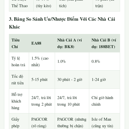
Thể Thao
(tùy kèo)
tích)
trận)
3. Bảng So Sánh Ưu/Nhược Điểm Với Các Nhà Cái
Khác
Tiêu
Nhà Cái A (ví
Nhà Cái B (ví
EA88
Chí
dụ: BK8)
dụ: 188BET)
Tỷ lệ
1.5% (cao
1.0%
0.8%
hoàn trả
nhất)
Tốc độ
5-15 phút
30 phút - 2 giờ
1-24 giờ
rút tiền
Hỗ trợ
24/7, trả lời
24/7, trả lời
Chỉ giờ hành
khách
trong 2 phút
trong 10 phút
chính
hàng
Giấy
PAGCOR
PAGCOR (nhưng
Isle of Man
phép
(rõ ràng)
thường bị chặn)
(cũng uy tín)