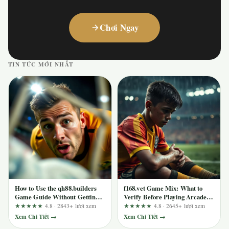
Chơi Ngay
TIN TỨC MỚI NHẤT
How to Use the qh88.builders
f168.vet Game Mix: What to
Game Guide Without Getting
Verify Before Playing Arcade,
Misled
Cards, Poker and Casino
★★★★★
4.8 · 2843+ lượt xem
★★★★★
4.8 · 2645+ lượt xem
Games
Xem Chi Tiết →
Xem Chi Tiết →