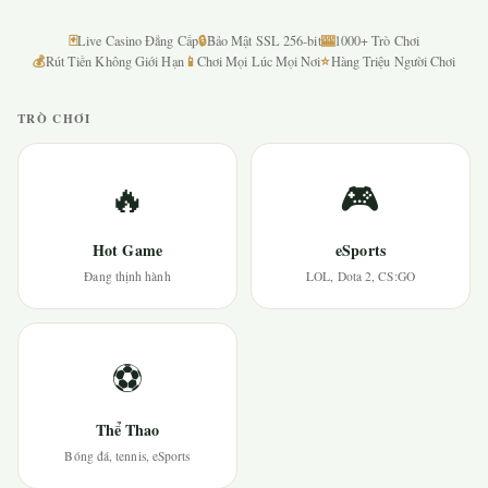
🃏
🔒
🎰
Live Casino Đẳng Cấp
Bảo Mật SSL 256-bit
1000+ Trò Chơi
💰
📱
⭐
Rút Tiền Không Giới Hạn
Chơi Mọi Lúc Mọi Nơi
Hàng Triệu Người Chơi
TRÒ CHƠI
🔥
🎮
Hot Game
eSports
Đang thịnh hành
LOL, Dota 2, CS:GO
⚽
Thể Thao
Bóng đá, tennis, eSports