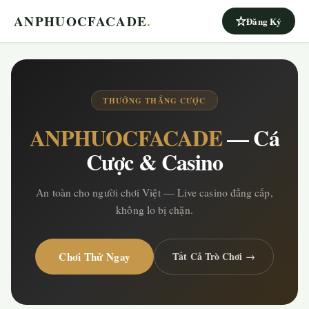
ANPHUOCFACADE
.
Đăng Ký
THƯỞNG THẮNG CƯỢC
ANPHUOCFACADE
— Cá
Cược & Casino
An toàn cho người chơi Việt — Live casino đẳng cấp,
không lo bị chặn.
Chơi Thử Ngay
Tất Cả Trò Chơi →