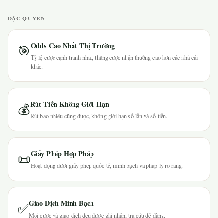
ĐẶC QUYỀN
Odds Cao Nhất Thị Trường
🎯
Tỷ lệ cược cạnh tranh nhất, thắng cược nhận thưởng cao hơn các nhà cái
khác.
Rút Tiền Không Giới Hạn
💰
Rút bao nhiêu cũng được, không giới hạn số lần và số tiền.
Giấy Phép Hợp Pháp
📜
Hoạt động dưới giấy phép quốc tế, minh bạch và pháp lý rõ ràng.
Giao Dịch Minh Bạch
✅
Mọi cược và giao dịch đều được ghi nhận, tra cứu dễ dàng.