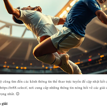
cũng tìm đến các kênh thông tin thể thao trực tuyến để cập nhật kết 
https://rr88.select/, nơi cung cấp những thông tin nóng hổi về các gi
trọng nhất. 😊
 giải