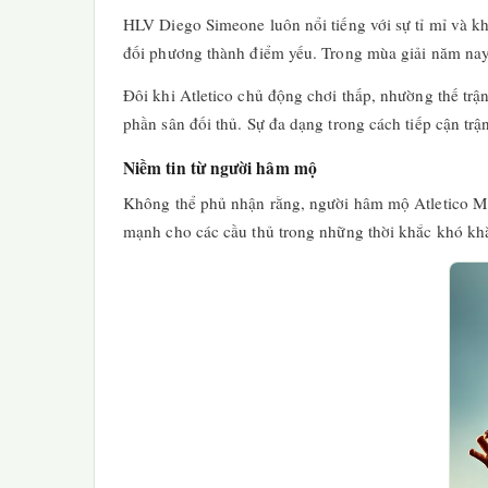
HLV Diego Simeone luôn nổi tiếng với sự tỉ mỉ và k
đối phương thành điểm yếu. Trong mùa giải năm nay, 
Đôi khi Atletico chủ động chơi thấp, nhường thế trậ
phần sân đối thủ. Sự đa dạng trong cách tiếp cận trận
Niềm tin từ người hâm mộ
Không thể phủ nhận rằng, người hâm mộ Atletico Mad
mạnh cho các cầu thủ trong những thời khắc khó khăn