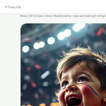
Trang Chủ
Home
›
Tất Cả Game
›
Atletico Madrid nuôi hy vọng cạnh tranh ngôi vương 