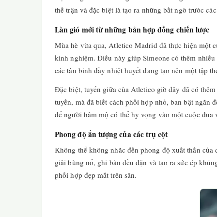
thế trận và đặc biệt là tạo ra những bất ngờ trước c
Làn gió mới từ những bản hợp đồng chiến lược
Mùa hè vừa qua, Atletico Madrid đã thực hiện một 
kinh nghiệm. Điều này giúp Simeone có thêm nhiều p
các tân binh đầy nhiệt huyết đang tạo nên một tập th
Đặc biệt, tuyến giữa của Atletico giờ đây đã có thê
tuyến, mà đã biết cách phối hợp nhỏ, ban bật ngắn đ
để người hâm mộ có thể hy vọng vào một cuộc đua v
Phong độ ấn tượng của các trụ cột
Không thể không nhắc đến phong độ xuất thần của c
giải bùng nổ, ghi bàn đều đặn và tạo ra sức ép khủn
phối hợp đẹp mắt trên sân.