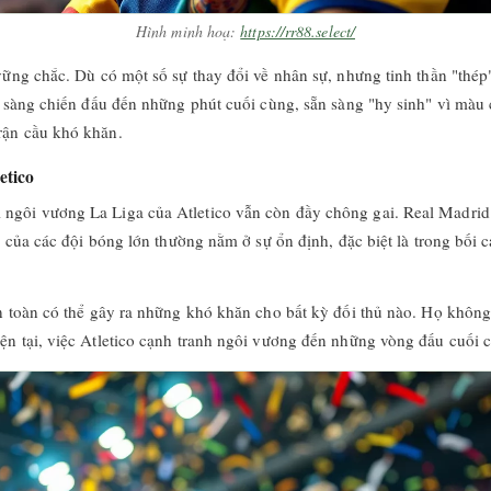
Hình minh hoạ:
https://rr88.select/
vững chắc. Dù có một số sự thay đổi về nhân sự, nhưng tinh thần "thé
n sàng chiến đấu đến những phút cuối cùng, sẵn sàng "hy sinh" vì màu c
rận cầu khó khăn.
etico
ngôi vương La Liga của Atletico vẫn còn đầy chông gai. Real Madrid
u của các đội bóng lớn thường nằm ở sự ổn định, đặc biệt là trong bối c
n toàn có thể gây ra những khó khăn cho bất kỳ đối thủ nào. Họ không 
n tại, việc Atletico cạnh tranh ngôi vương đến những vòng đấu cuối c