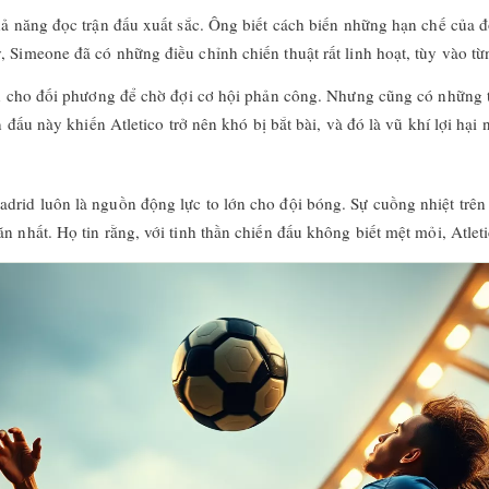
hả năng đọc trận đấu xuất sắc. Ông biết cách biến những hạn chế của đ
Simeone đã có những điều chỉnh chiến thuật rất linh hoạt, tùy vào từn
n cho đối phương để chờ đợi cơ hội phản công. Nhưng cũng có những tr
 đấu này khiến Atletico trở nên khó bị bắt bài, và đó là vũ khí lợi hại
rid luôn là nguồn động lực to lớn cho đội bóng. Sự cuồng nhiệt trên
 nhất. Họ tin rằng, với tinh thần chiến đấu không biết mệt mỏi, Atlet