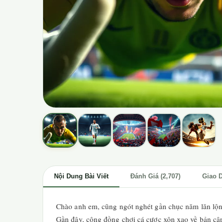
Nội Dung Bài Viết
Đánh Giá (2,707)
Giao 
Chào anh em, cũng ngót nghét gần chục năm lăn lộn 
Gần đây, cộng đồng chơi cá cược xôn xao về bản cậ