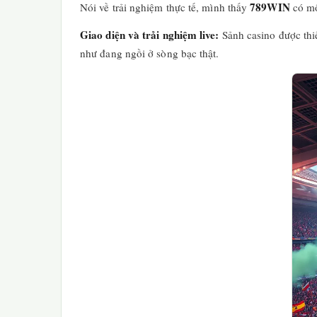
789WIN
Nói về trải nghiệm thực tế, mình thấy
có mộ
Giao diện và trải nghiệm live:
Sảnh casino được thiế
như đang ngồi ở sòng bạc thật.