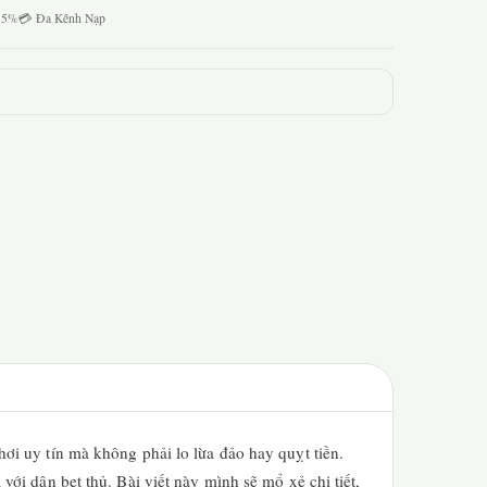
1.5%
💳 Đa Kênh Nạp
i uy tín mà không phải lo lừa đảo hay quỵt tiền.
với dân bet thủ. Bài viết này mình sẽ mổ xẻ chi tiết,