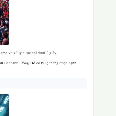
game và xử lý cược chỉ dưới 2 giây.
hư Baccarat, Rồng Hổ có tỷ lệ thắng cược cạnh