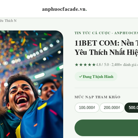
anphuocfacade.vn
.
êu Thích N
TIN TỨC CÁ CƯỢC · ANPHUOCF
11BET COM: Nền T
Yêu Thích Nhất Hi
★★★★★
4.8 / 5.0 · 2,400+ đánh gi
Đang Thịnh Hành
MỨC NẠP THAM KHẢO
100.000₫
200.000₫
500.