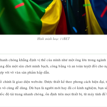
Hình minh hoạ: 11BET
hanh chóng khẳng định vị thế của mình như một ông lớn trong ngành 
mang đến một sân chơi minh bạch, công bằng và an toàn tuyệt đối cho 
 hợp với vô vàn sản phẩm hấp dẫn.
ồ chính là giao diện website. Được thiết kế theo phong cách hiện đại,
nên vô cùng dễ dàng. Dù bạn là người mới hay đã có kinh nghiệm, bạn 
tốc độ tải trang nhanh chóng, ổn định trên mọi thiết bị, từ máy tính 