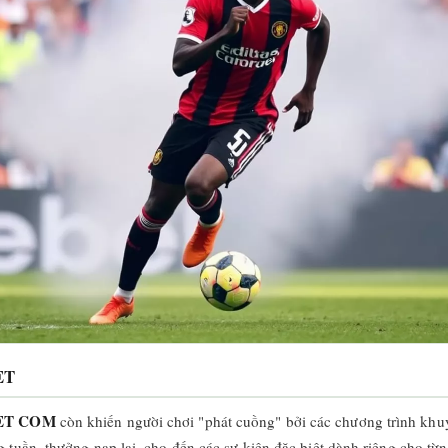
ET
ET COM
còn khiến người chơi "phát cuồng" bởi các chương trình khuy
 tuần, thưởng nạp lại, cho đến các sự kiện đặc biệt dành riêng cho từn