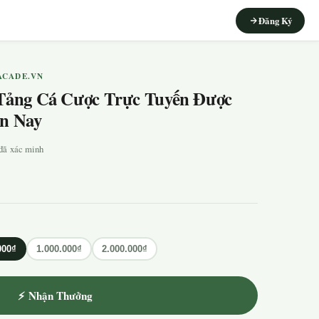
Đăng Ký
ACADE.VN
ảng Cá Cược Trực Tuyến Được
ện Nay
á đã xác minh
000₫
1.000.000₫
2.000.000₫
⚡ Nhận Thưởng