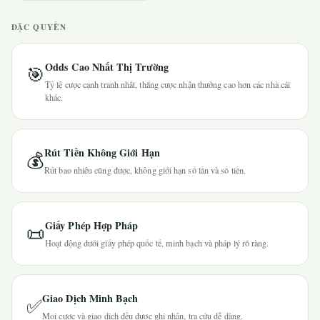
ĐẶC QUYỀN
Odds Cao Nhất Thị Trường
🎯
Tỷ lệ cược cạnh tranh nhất, thắng cược nhận thưởng cao hơn các nhà cái
khác.
Rút Tiền Không Giới Hạn
💰
Rút bao nhiêu cũng được, không giới hạn số lần và số tiền.
Giấy Phép Hợp Pháp
📜
Hoạt động dưới giấy phép quốc tế, minh bạch và pháp lý rõ ràng.
Giao Dịch Minh Bạch
✅
Mọi cược và giao dịch đều được ghi nhận, tra cứu dễ dàng.