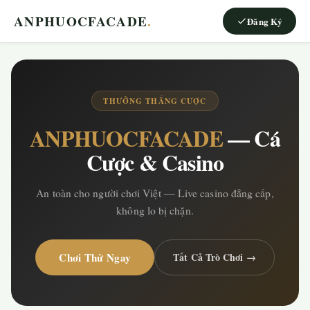
ANPHUOCFACADE
.
Đăng Ký
THƯỞNG THẮNG CƯỢC
ANPHUOCFACADE
— Cá
Cược & Casino
An toàn cho người chơi Việt — Live casino đẳng cấp,
không lo bị chặn.
Chơi Thử Ngay
Tất Cả Trò Chơi →