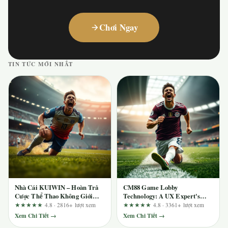
Chơi Ngay
TIN TỨC MỚI NHẤT
Nhà Cái KUIWIN – Hoàn Trả
CM88 Game Lobby
Cược Thể Thao Không Giới
Technology: A UX Expert's
Hạn Mỗi Ngày: Góc Nhìn Quản
Review of the Gap Between
★★★★★
4.8 · 2816+ lượt xem
★★★★★
4.8 · 3361+ lượt xem
Lý Rủi Ro
Promise and Verification
Xem Chi Tiết →
Xem Chi Tiết →