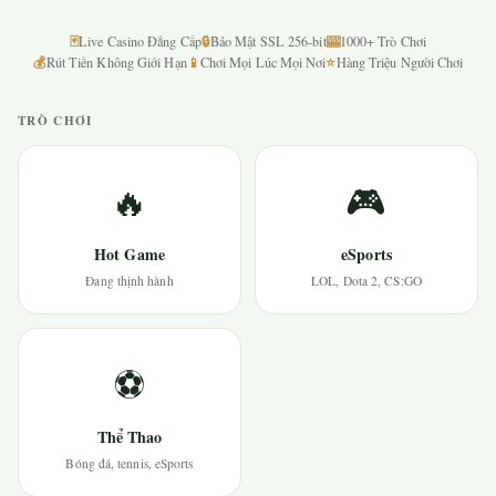
🃏
🔒
🎰
Live Casino Đẳng Cấp
Bảo Mật SSL 256-bit
1000+ Trò Chơi
💰
📱
⭐
Rút Tiền Không Giới Hạn
Chơi Mọi Lúc Mọi Nơi
Hàng Triệu Người Chơi
TRÒ CHƠI
🔥
🎮
Hot Game
eSports
Đang thịnh hành
LOL, Dota 2, CS:GO
⚽
Thể Thao
Bóng đá, tennis, eSports