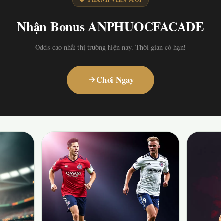
💎 THÀNH VIÊN MỚI
Nhận Bonus ANPHUOCFACADE
Odds cao nhất thị trường hiện nay. Thời gian có hạn!
Chơi Ngay