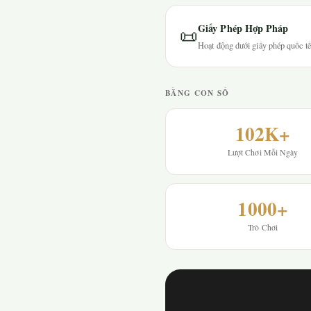
Giấy Phép Hợp Pháp
📜
Hoạt động dưới giấy phép quốc tế
BẰNG CON SỐ
102K+
Lượt Chơi Mỗi Ngày
1000+
Trò Chơi