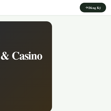
Đăng Ký
& Casino