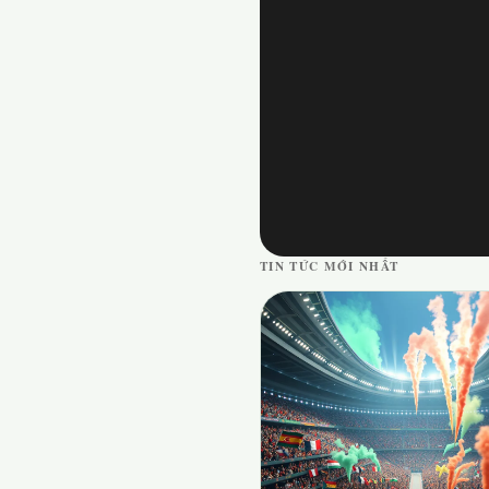
TIN TỨC MỚI NHẤT