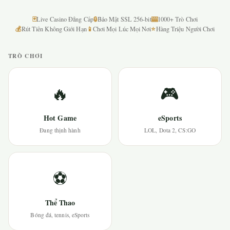
🃏
🔒
🎰
Live Casino Đẳng Cấp
Bảo Mật SSL 256-bit
1000+ Trò Chơi
💰
📱
⭐
Rút Tiền Không Giới Hạn
Chơi Mọi Lúc Mọi Nơi
Hàng Triệu Người Chơi
TRÒ CHƠI
🔥
🎮
Hot Game
eSports
Đang thịnh hành
LOL, Dota 2, CS:GO
⚽
Thể Thao
Bóng đá, tennis, eSports