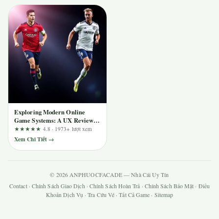
Exploring Modern Online
Game Systems: A UX Review of
w88.trading
★★★★★
4.8 · 1973+ lượt xem
Xem Chi Tiết →
© 2026 ANPHUOCFACADE — Nhà Cái Uy Tín
Contact
·
Chính Sách Giao Dịch
·
Chính Sách Hoàn Trả
·
Chính Sách Bảo Mật
·
Điều
Khoản Dịch Vụ
·
Tra Cứu Vé
·
Tất Cả Game
·
Sitemap