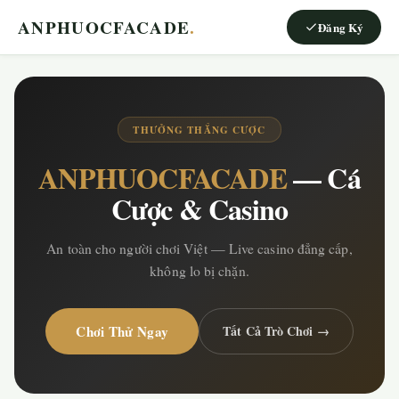
ANPHUOCFACADE
.
Đăng Ký
THƯỞNG THẮNG CƯỢC
ANPHUOCFACADE
— Cá
Cược & Casino
An toàn cho người chơi Việt — Live casino đẳng cấp,
không lo bị chặn.
Chơi Thử Ngay
Tất Cả Trò Chơi →