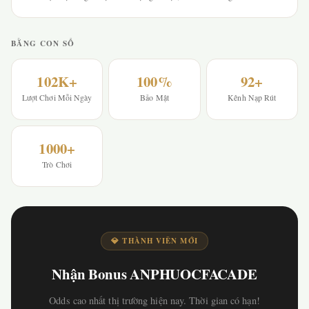
BẰNG CON SỐ
102K+
100%
92+
Lượt Chơi Mỗi Ngày
Bảo Mật
Kênh Nạp Rút
1000+
Trò Chơi
💎 THÀNH VIÊN MỚI
Nhận Bonus ANPHUOCFACADE
Odds cao nhất thị trường hiện nay. Thời gian có hạn!