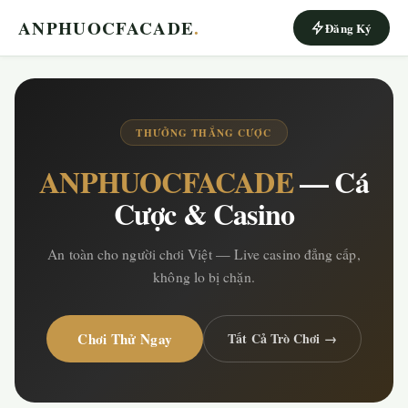
ANPHUOCFACADE
.
Đăng Ký
THƯỞNG THẮNG CƯỢC
ANPHUOCFACADE
— Cá
Cược & Casino
An toàn cho người chơi Việt — Live casino đẳng cấp,
không lo bị chặn.
Chơi Thử Ngay
Tất Cả Trò Chơi →