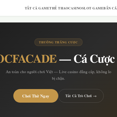
TẤT CẢ GAME
THỂ THAO
CASINO
SLOT GAME
BẮN CÁ
THƯỞNG THẮNG CƯỢC
OCFACADE
— Cá Cược 
An toàn cho người chơi Việt — Live casino đẳng cấp, không lo
bị chặn.
Chơi Thử Ngay
Tất Cả Trò Chơi →