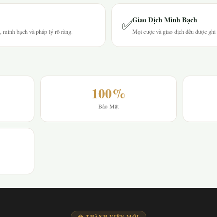
Giao Dịch Minh Bạch
✅
, minh bạch và pháp lý rõ ràng.
Mọi cược và giao dịch đều được ghi 
100%
Bảo Mật