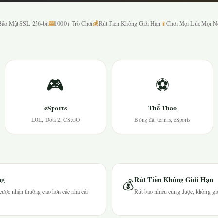
🎰
💰
📱
Bảo Mật SSL 256-bit
1000+ Trò Chơi
Rút Tiền Không Giới Hạn
Chơi Mọi Lúc Mọi N
🎮
⚽
eSports
Thể Thao
LOL, Dota 2, CS:GO
Bóng đá, tennis, eSports
ng
Rút Tiền Không Giới Hạn
💰
 cược nhận thưởng cao hơn các nhà cái
Rút bao nhiêu cũng được, không giới