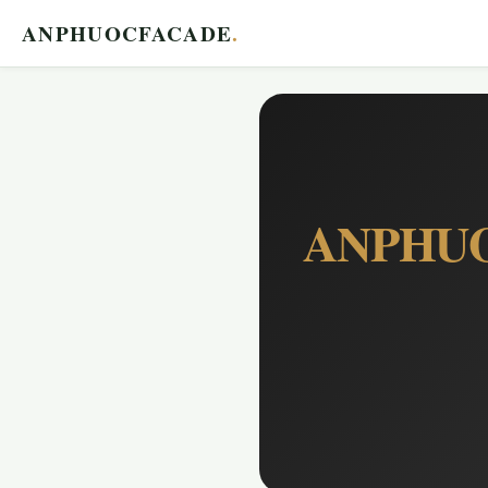
ANPHUOCFACADE
.
ANPHU