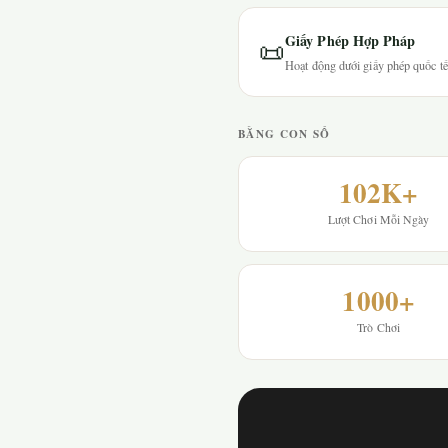
Giấy Phép Hợp Pháp
📜
Hoạt động dưới giấy phép quốc tế
BẰNG CON SỐ
102K+
Lượt Chơi Mỗi Ngày
1000+
Trò Chơi