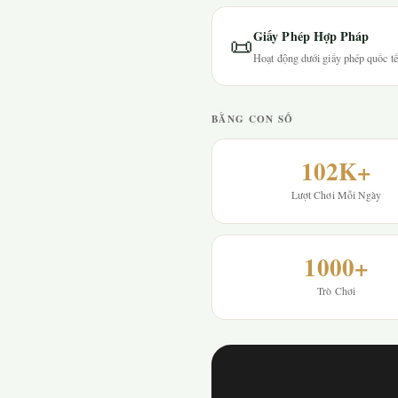
Giấy Phép Hợp Pháp
📜
Hoạt động dưới giấy phép quốc tế
BẰNG CON SỐ
102K+
Lượt Chơi Mỗi Ngày
1000+
Trò Chơi