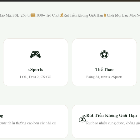
🎰
💰
📱
Bảo Mật SSL 256-bit
1000+ Trò Chơi
Rút Tiền Không Giới Hạn
Chơi Mọi Lúc Mọi N
🎮
⚽
eSports
Thể Thao
LOL, Dota 2, CS:GO
Bóng đá, tennis, eSports
ng
Rút Tiền Không Giới Hạn
💰
 cược nhận thưởng cao hơn các nhà cái
Rút bao nhiêu cũng được, không giới