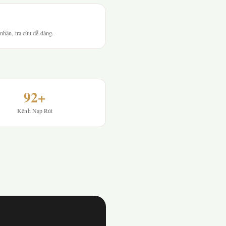
nhận, tra cứu dễ dàng.
92+
Kênh Nạp Rút