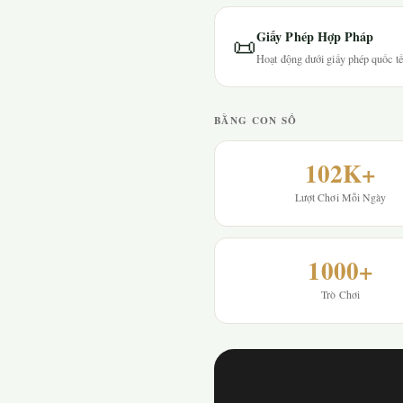
Giấy Phép Hợp Pháp
📜
Hoạt động dưới giấy phép quốc tế
BẰNG CON SỐ
102K+
Lượt Chơi Mỗi Ngày
1000+
Trò Chơi