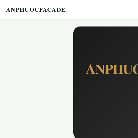
ANPHUOCFACADE
.
ANPHU