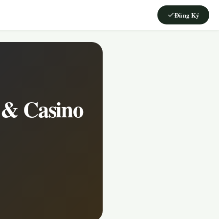
Đăng Ký
& Casino