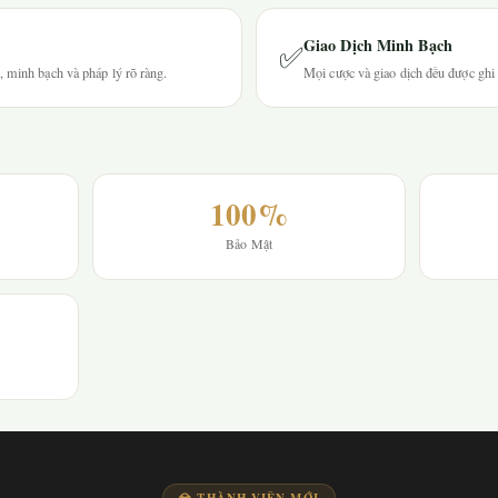
Giao Dịch Minh Bạch
✅
, minh bạch và pháp lý rõ ràng.
Mọi cược và giao dịch đều được ghi 
100%
Bảo Mật