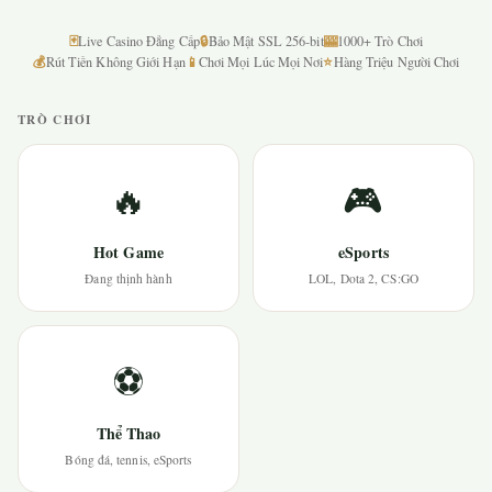
🃏
🔒
🎰
Live Casino Đẳng Cấp
Bảo Mật SSL 256-bit
1000+ Trò Chơi
💰
📱
⭐
Rút Tiền Không Giới Hạn
Chơi Mọi Lúc Mọi Nơi
Hàng Triệu Người Chơi
TRÒ CHƠI
🔥
🎮
Hot Game
eSports
Đang thịnh hành
LOL, Dota 2, CS:GO
⚽
Thể Thao
Bóng đá, tennis, eSports