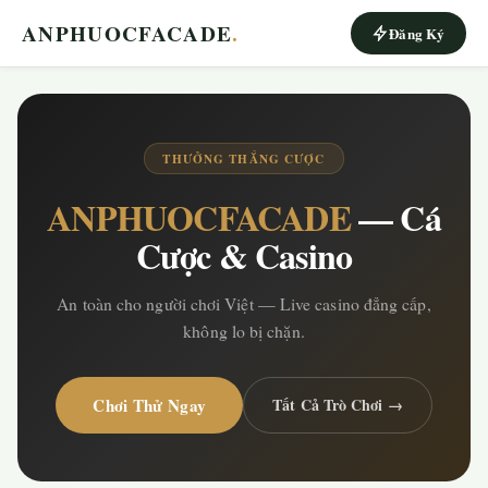
ANPHUOCFACADE
.
Đăng Ký
THƯỞNG THẮNG CƯỢC
ANPHUOCFACADE
— Cá
Cược & Casino
An toàn cho người chơi Việt — Live casino đẳng cấp,
không lo bị chặn.
Chơi Thử Ngay
Tất Cả Trò Chơi →