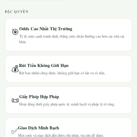
ĐẶC QUYỀN
Odds Cao Nhất Thị Trường
🎯
Tỷ lệ cược cạnh tranh nhất, thắng cược nhận thưởng cao hơn các nhà cái
khác.
Rút Tiền Không Giới Hạn
💰
Rút bao nhiêu cũng được, không giới hạn số lần và số tiền.
Giấy Phép Hợp Pháp
📜
Hoạt động dưới giấy phép quốc tế, minh bạch và pháp lý rõ ràng.
Giao Dịch Minh Bạch
✅
Mọi cược và giao dịch đều được ghi nhận, tra cứu dễ dàng.