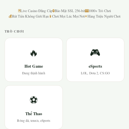
🃏
🔒
🎰
Live Casino Đẳng Cấp
Bảo Mật SSL 256-bit
1000+ Trò Chơi
💰
📱
⭐
Rút Tiền Không Giới Hạn
Chơi Mọi Lúc Mọi Nơi
Hàng Triệu Người Chơi
TRÒ CHƠI
🔥
🎮
Hot Game
eSports
Đang thịnh hành
LOL, Dota 2, CS:GO
⚽
Thể Thao
Bóng đá, tennis, eSports