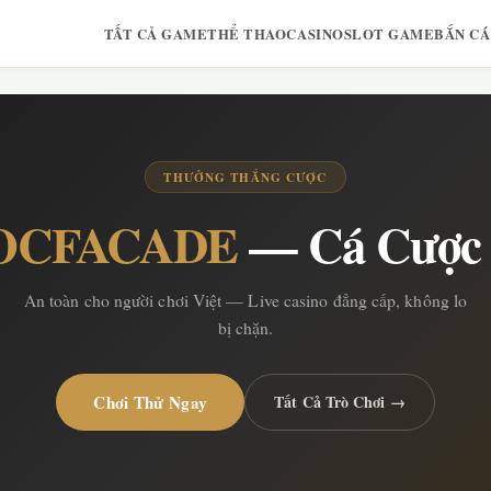
TẤT CẢ GAME
THỂ THAO
CASINO
SLOT GAME
BẮN CÁ
THƯỞNG THẮNG CƯỢC
OCFACADE
— Cá Cược 
An toàn cho người chơi Việt — Live casino đẳng cấp, không lo
bị chặn.
Chơi Thử Ngay
Tất Cả Trò Chơi →