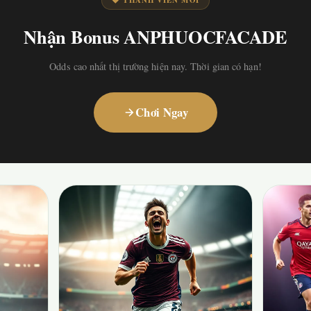
💎 THÀNH VIÊN MỚI
Nhận Bonus ANPHUOCFACADE
Odds cao nhất thị trường hiện nay. Thời gian có hạn!
Chơi Ngay