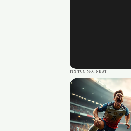
TIN TỨC MỚI NHẤT