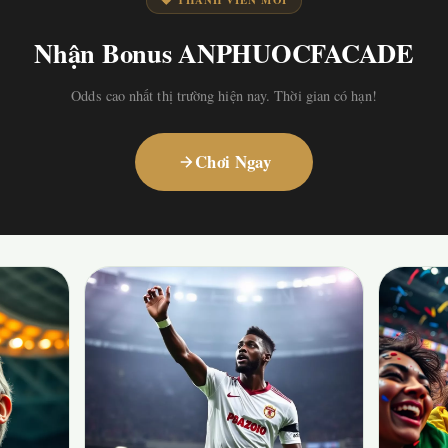
💎 THÀNH VIÊN MỚI
Nhận Bonus ANPHUOCFACADE
Odds cao nhất thị trường hiện nay. Thời gian có hạn!
Chơi Ngay