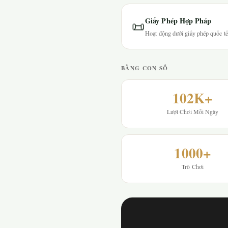
Giấy Phép Hợp Pháp
📜
Hoạt động dưới giấy phép quốc tế
BẰNG CON SỐ
102K+
Lượt Chơi Mỗi Ngày
1000+
Trò Chơi