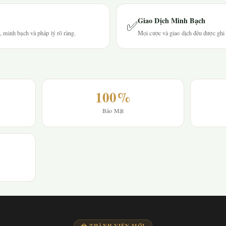
Giao Dịch Minh Bạch
✅
, minh bạch và pháp lý rõ ràng.
Mọi cược và giao dịch đều được ghi 
100%
Bảo Mật