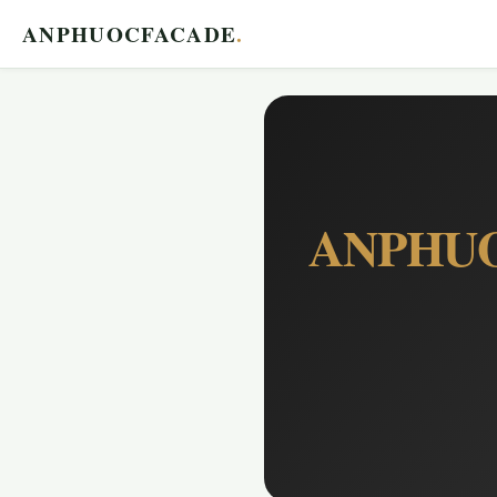
ANPHUOCFACADE
.
ANPHU